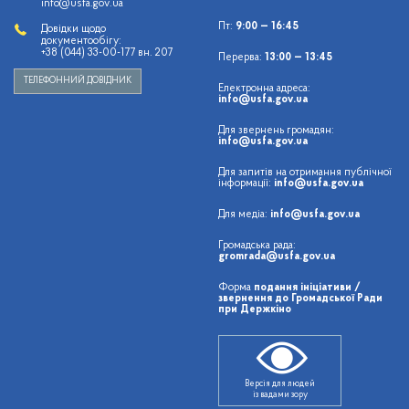
info@usfa.gov.ua
Пт:
9:00 — 16:45
Довідки щодо
документообігу:
+38 (044) 33-00-177 вн. 207
Перерва:
13:00 — 13:45
ТЕЛЕФОННИЙ ДОВІДНИК
Електронна адреса:
info@usfa.gov.ua
Для звернень громадян:
info@usfa.gov.ua
Для запитів на отримання публічної
інформації:
info@usfa.gov.ua
Для медіа:
info@usfa.gov.ua
Громадська рада:
gromrada@usfa.gov.ua
Форма
подання ініціативи /
звернення до Громадської Ради
при Держкіно
Версія для людей
із вадами зору