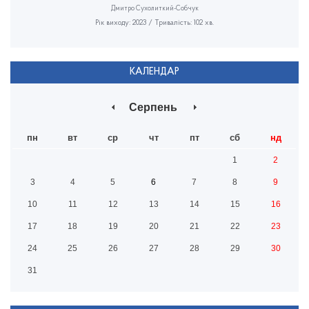
Дмитро Сухолиткий-Собчук
Рік виходу: 2023 / Тривалість: 102 хв.
КАЛЕНДАР
Серпень
пн
вт
ср
чт
пт
сб
нд
1
2
3
4
5
6
7
8
9
10
11
12
13
14
15
16
17
18
19
20
21
22
23
24
25
26
27
28
29
30
31