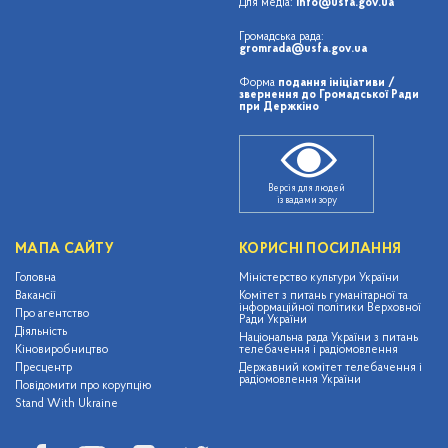
Для медіа:
info@usfa.gov.ua
"Парімедія"
Signature Entertainmen
Громадська рада:
"РОСТО"
gromrada@usfa.gov.ua
timeline
"СВЕА-СОВ"
Форма
подання ініціативи /
звернення до Громадської Ради
Top Film Distribution
"Слово"
при Держкіно
Tucker Film
"ССС-Фільмкунст"
Ukrainian Film Distribution
"ТИРС"
Версія для людей
Volga Ukraine
із вадами зору
"ФБ-33"
Yeah! Distribution
"ФЛОРА"
МАПА САЙТУ
КОРИСНІ ПОСИЛАННЯ
Авангард Фільм
"Юпітер"
Головна
Міністерство культури України
Артхаус Трафік
Вакансії
Комітет з питань гуманітарної та
1+1 Production
інформаційної політики Верховної
Про агентство
Ради України
Всеукраїнське товариство «Просвіта» імені
Діяльність
1+1 Медіа
Національна рада України з питань
Тараса Шевченка
Кіновиробництво
телебачення і радіомовлення
Пресцентр
Державний комітет телебачення і
13 Films
Гагарін Медіа
радіомовлення України
Повідомити про корупцію
2016
Stand With Ukraine
Галеон кіно
210 добрих справ
ГПТО "Підмосков'я"