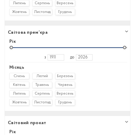
Липень
Серпень
Вересень
Жовтень
Листопад
Грудень
Світова прем’єра
Рік
з
до
Місяць
Січень
Лютий
Березень
Квітень
Травень
Червень
Липень
Серпень
Вересень
Жовтень
Листопад
Грудень
Світовий прокат
Рік