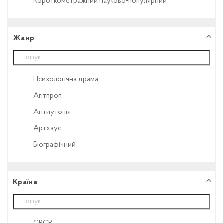
Короткометражний науково-популярний
Літописний відеоматеріал
Мультсеріал
Жанр
Повнометражний анімаційний
Повнометражний документальний
Психологічна драма
Повнометражний ігровий
Агітпроп
Повнометражний науково-популярний
Антиутопія
Серіал
Артхаус
Біографічний
Бойовик
Вестерн
Країна
Військовий
Воєнний