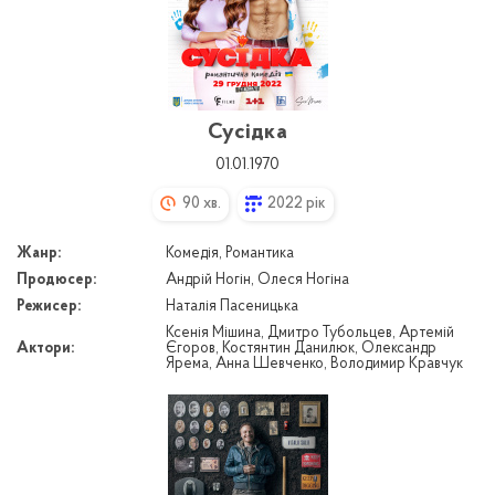
Сусідка
01.01.1970
90 хв.
2022 рік
Жанр:
Комедія, Романтика
Продюсер:
Андрій Ногін, Олеся Ногіна
Режисер:
Наталія Пасеницька
Ксенія Мішина, Дмитро Тубольцев, Артемій
Актори:
Єгоров, Костянтин Данилюк, Олександр
Ярема, Анна Шевченко, Володимир Кравчук