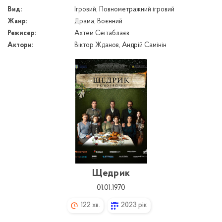
Вид:
Ігровий, Повнометражний ігровий
Жанр:
Драма, Воєнний
Режисер:
Ахтем Сеітаблаєв
Актори:
Віктор Жданов, Андрій Самінін
Щедрик
01.01.1970
122 хв.
2023 рік