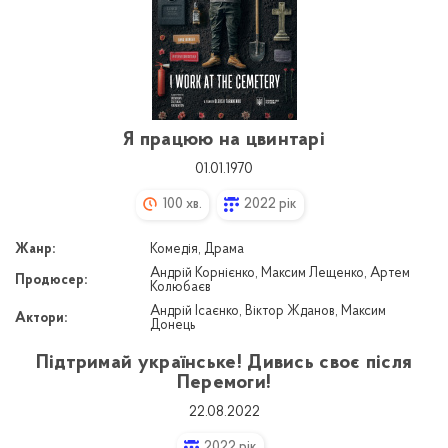
Я працюю на цвинтарі
01.01.1970
100 хв.
2022 рік
Жанр:
Комедія, Драма
Андрій Корнієнко, Максим Лещенко, Артем
Продюсер:
Колюбаєв
Андрій Ісаєнко, Віктор Жданов, Максим
Актори:
Донець
Підтримай українське! Дивись своє після
Перемоги!
22.08.2022
2022 рік