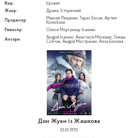
Вид:
Ігровий
Жанр:
Драма, Історичний
Максим Лещенко, Тарас Босак, Артем
Продюсер:
Колюбаєв
Режисер:
Олеся Моргунець-Ісаєнко
Андрій Ісаєнко, Анастасія Матешко, Томаш
Актори:
Собчак, Андрій Мостренко, Алла Бінєєва
Дон Жуан із Жашкова
01.01.1970