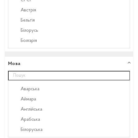
CPCP
Детектив
Австрія
Дитячий
Бельґія
Докудрама
Білорусь
Документальний
Болгарія
Драма
Велика Британія
Драмедія
Вірменія
Мова
Екранізація
Греція
Експериментальний
Грузія
Еротика
Аварська
Естонія
Етнографічний
Аймара
Ісландія
Жахи
Англійська
Італія
Історичний
Арабська
Казахстан
Казка
Білоруська
Канада
Кіноепос