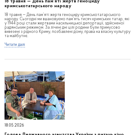
18 травня — День пам’яті жертв геноциду
кримськотатарського народу
18 травня — День пам’яті жертв геноциду кримськотатарського
народу. Сьогодні ми вшановуємо пам’ять тисяч кримських татар, які
у 1944 році стали жертвами насильницької депортації, здійсненої
радянським режимом. За лічені дні цілі родини були примусово
вивезені з рідного Криму, позбавлені дому, права на власну культуру
та майбутнє.
Читати далі
18.05.2026
Голова Державного агентства України з питань кіно