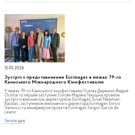
15.05.2026
Зустріч з представниками Eurimages в межах 79-го
Каннського Міжнародного Кінофестивалю
У межах 79-го Каннського кінофестивалю Голова Держкіно Андрій
Осіпов та перший заступник Голови Марина Текуцька провели
зустріч із виконавчою директоркою Eurimages Susan Newman-
Baudais, заступником виконавчого директора Eurimages Enrico
Vannucci та менеджером проєктів Eurimages Sergio García de
Leaniz.
Читати далі