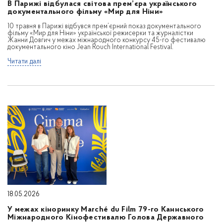
В Парижі відбулася світова прем’єра українського
документального фільму «Мир для Ніни»
10 травня в Парижі відбувся прем’єрний показ документального
фільму «Мир для Ніни» української режисерки та журналістки
Жанни Довгич у межах міжнародного конкурсу 45-го фестивалю
документального кіно Jean Rouch International Festival.
Читати далі
18.05.2026
У межах кіноринку Marché du Film 79-го Каннського
Міжнародного Кінофестивалю Голова Державного