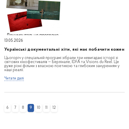
13.05.2026
Українські документальні хіти, які має побачити кожен
Цьогоріч у спеціальній програмі зібрали три невигадані історії зі
світових кінофестивалів — Берлінале, IDFA та Visions du Reel. Це
дуже різні фільми з власною поетикою та глибоким зануренням у
наші реалії.
Читати далі
6
7
8
9
10
11
12