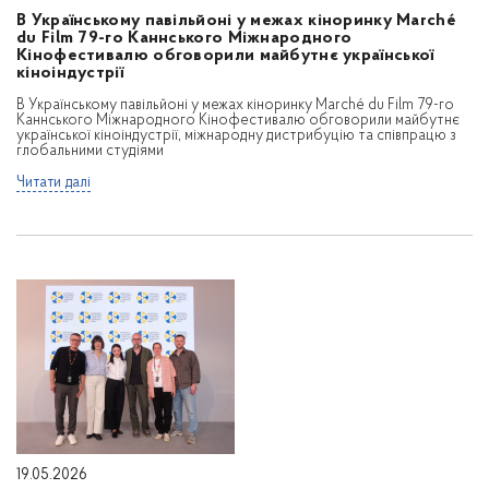
В Українському павільйоні у межах кіноринку Marché
du Film 79-го Каннського Міжнародного
Кінофестивалю обговорили майбутнє української
кіноіндустрії
В Українському павільйоні у межах кіноринку Marché du Film 79-го
Каннського Міжнародного Кінофестивалю обговорили майбутнє
української кіноіндустрії, міжнародну дистрибуцію та співпрацю з
глобальними студіями
Читати далі
19.05.2026