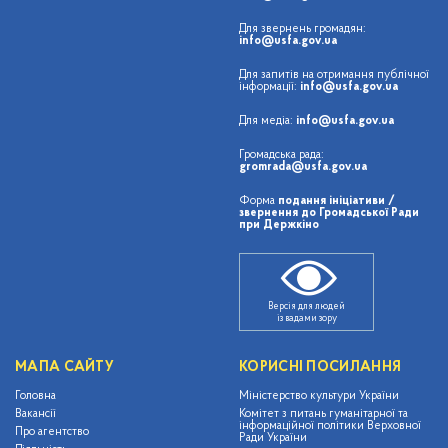
Для звернень громадян:
info@usfa.gov.ua
Для запитів на отримання публічної
інформації:
info@usfa.gov.ua
Для медіа:
info@usfa.gov.ua
Громадська рада:
gromrada@usfa.gov.ua
Форма
подання ініціативи /
звернення до Громадської Ради
при Держкіно
Версія для людей
із вадами зору
МАПА САЙТУ
КОРИСНІ ПОСИЛАННЯ
Головна
Міністерство культури України
Вакансії
Комітет з питань гуманітарної та
інформаційної політики Верховної
Про агентство
Ради України