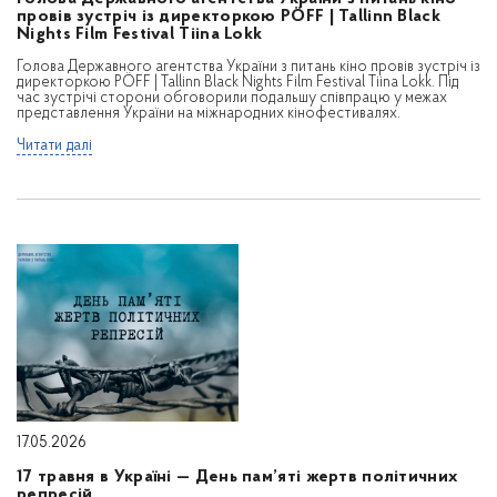
провів зустріч із директоркою PÖFF | Tallinn Black
Nights Film Festival Tiina Lokk
Голова Державного агентства України з питань кіно провів зустріч із
директоркою PÖFF | Tallinn Black Nights Film Festival Tiina Lokk. Під
час зустрічі сторони обговорили подальшу співпрацю у межах
представлення України на міжнародних кінофестивалях.
Читати далі
17.05.2026
17 травня в Україні — День пам’яті жертв політичних
репресій.