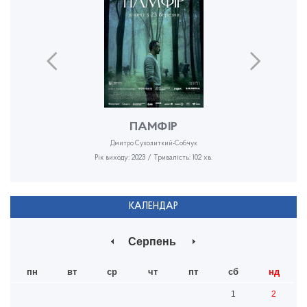
ПАМФІР
Дмитро Сухолиткий-Собчук
Рік виходу: 2023 / Тривалість: 102 хв.
КАЛЕНДАР
Серпень
пн
вт
ср
чт
пт
сб
нд
1
2