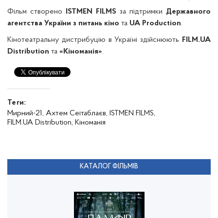
Фільм створено
ISTMEN FILMS
за підтримки
Державного
агентства України з питань кіно
та
UA Production
.
Кінотеатральну дистрибуцію в Україні здійснюють
FILM.UA
Distribution
та
«Кіноманія»
.
Теги:
Мирний-21,
Ахтем Сеітаблаєв,
ISTMEN FILMS,
FILM.UA Distribution,
Кіноманія
КАТАЛОГ ФІЛЬМІВ