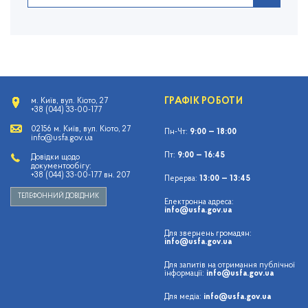
ГРАФІК РОБОТИ
м. Київ, вул. Кіото, 27
+38 (044) 33-00-177
02156 м. Київ, вул. Кіото, 27
Пн-Чт:
9:00 — 18:00
info@usfa.gov.ua
Пт:
9:00 — 16:45
Довідки щодо
документообігу:
+38 (044) 33-00-177 вн. 207
Перерва:
13:00 — 13:45
ТЕЛЕФОННИЙ ДОВІДНИК
Електронна адреса:
info@usfa.gov.ua
Для звернень громадян:
info@usfa.gov.ua
Для запитів на отримання публічної
інформації:
info@usfa.gov.ua
Для медіа:
info@usfa.gov.ua