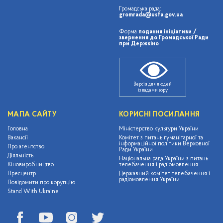
Громадська рада:
gromrada@usfa.gov.ua
Форма
подання ініціативи /
звернення до Громадської Ради
при Держкіно
Версія для людей
із вадами зору
МАПА САЙТУ
КОРИСНІ ПОСИЛАННЯ
Головна
Міністерство культури України
Вакансії
Комітет з питань гуманітарної та
інформаційної політики Верховної
Про агентство
Ради України
Діяльність
Національна рада України з питань
Кіновиробництво
телебачення і радіомовлення
Пресцентр
Державний комітет телебачення і
радіомовлення України
Повідомити про корупцію
Stand With Ukraine