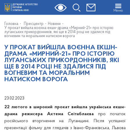
Меню
Головна
Пресцентр
Новини
У прокат вийшла воєнна екшн-драма «Мирний-21» про історію
луганських прикордонників, які ще в 2014 році не здалися під
вогневим та моральним натиском ворога
У ПРОКАТ ВИЙШЛА ВОЄННА ЕКШН-
ДРАМА «МИРНИЙ-21» ПРО ІСТОРІЮ
ЛУГАНСЬКИХ ПРИКОРДОННИКІВ, ЯКІ
ЩЕ В 2014 РОЦІ НЕ ЗДАЛИСЯ ПІД
ВОГНЕВИМ ТА МОРАЛЬНИМ
НАТИСКОМ ВОРОГА
23.02.2023
22 лютого в широкий прокат вийшла українська екшн-
драма режисера Ахтема Сеітаблаєва
про початок
російського вторгнення на Луганщині. Після успішної
презентації фільму для глядачів з Івано-Франківська, Львова