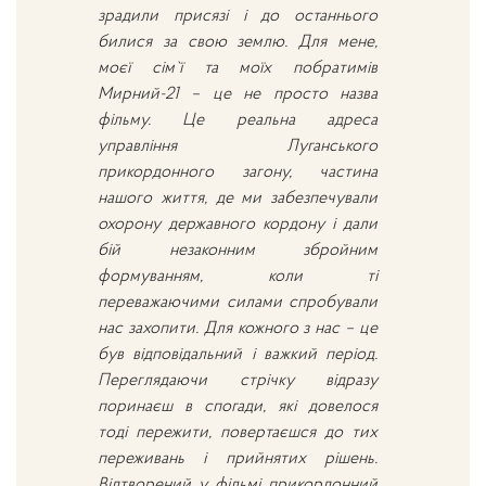
зрадили присязі і до останнього
билися за свою землю. Для мене,
моєї сім`ї та моїх побратимів
Мирний-21 – це не просто назва
фільму. Це реальна адреса
управління Луганського
прикордонного загону, частина
нашого життя, де ми забезпечували
охорону державного кордону і дали
бій незаконним збройним
формуванням, коли ті
переважаючими силами спробували
нас захопити. Для кожного з нас – це
був відповідальний і важкий період.
Переглядаючи стрічку відразу
поринаєш в спогади, які довелося
тоді пережити, повертаєшся до тих
переживань і прийнятих рішень.
Відтворений у фільмі прикордонний