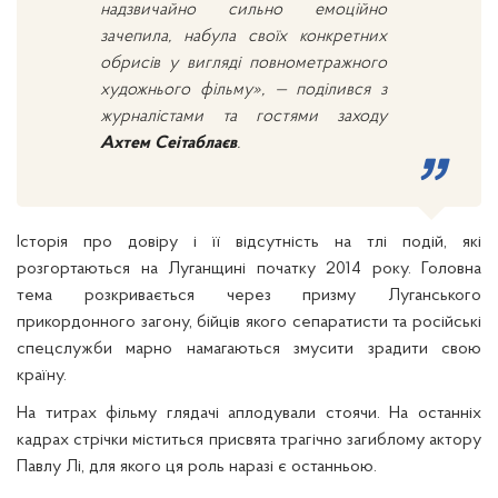
надзвичайно сильно емоційно
зачепила, набула своїх конкретних
обрисів у вигляді повнометражного
художнього фільму», — поділився з
журналістами та гостями заходу
Ахтем Сеітаблаєв
.
Історія про довіру і її відсутність на тлі подій, які
розгортаються на Луганщині початку 2014 року. Головна
тема розкривається через призму Луганського
прикордонного загону, бійців якого сепаратисти та російські
спецслужби марно намагаються змусити зрадити свою
країну.
На титрах фільму глядачі аплодували стоячи. На останніх
кадрах стрічки міститься присвята трагічно загиблому актору
Павлу Лі, для якого ця роль наразі є останньою.