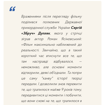
Враженнями після перегляду фільму
поділився полковник Державної
прикордонної служби України
Сергій
«Збруч» Дупляк
, якого у стрічці
зіграв актор Роман Ясіновський:
«Фільм максимально наближений до
реальності. Звичайно, що в такий
короткий час втиснути все те, що
там насправді відбувалося, —
неможливо, але основні моменти
відтворили, деякі об'єднали. Та попри
це саму "канву" історії творці
передали. І дозволили знов пережити
те, що трапилося майже 9 років тому,
передивитися ці моменти і побачити,
що вони схожі на те, що трапилося в