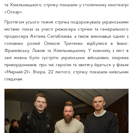
та Хмельницького, стрічку показали у столичному кінотеатрі
«Оскар».
Протягом усього тижня стрічка подорожувала українськими
містами: показ за участі режисера стрічки та генерального
продюсера Ахтема Сеітаблаєва, а також виконавця однієї з
головних ролей Олексія Тритенко відбулися в Івано-
Франківську, Львові та Хмельницькому. У кожному з міст в
залі можна було зустріти українських військових, зокрема
прикордонників, про чиї героїзм та звитягу йдеться у фільмі
«Мирний-21». Вчора, 22 лютого, стрічку показали київським
глядачам.