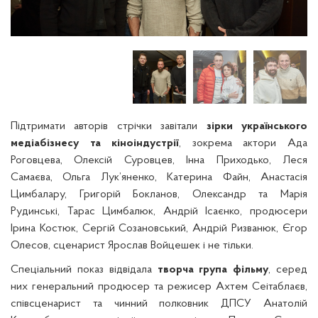
Підтримати авторів стрічки завітали
зірки українського
медіабізнесу та кіноіндустрії
, зокрема актори Ада
Роговцева, Олексій Суровцев, Інна Приходько, Леся
Самаєва, Ольга Лук’яненко, Катерина Файн, Анастасія
Цимбалару, Григорій Бокланов, Олександр та Марія
Рудинські, Тарас Цимбалюк, Андрій Ісаєнко, продюсери
Ірина Костюк, Сергій Созановський, Андрій Ризванюк, Єгор
Олесов, сценарист Ярослав Войцешек і не тільки.
Спеціальний показ відвідала
творча група фільму
, серед
них генеральний продюсер та режисер Ахтем Сеітаблаєв,
співсценарист та чинний полковник ДПСУ Анатолій