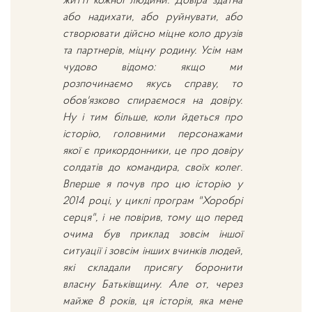
житті кожної людини. Довіра здатна
або надихати, або руйнувати, або
створювати дійсно міцне коло друзів
та партнерів, міцну родину. Усім нам
чудово відомо: якщо ми
розпочинаємо якусь справу, то
обов'язково спираємося на довіру.
Ну і тим більше, коли йдеться про
історію, головними персонажами
якої є прикордонники, це про довіру
солдатів до командира, своїх колег.
Вперше я почув про цю історію у
2014 році, у циклі програм "Хоробрі
серця", і не повірив, тому що перед
очима був приклад зовсім іншої
ситуації і зовсім інших вчинків людей,
які складали присягу боронити
власну Батьківщину. Але от, через
майже 8 років, ця історія, яка мене