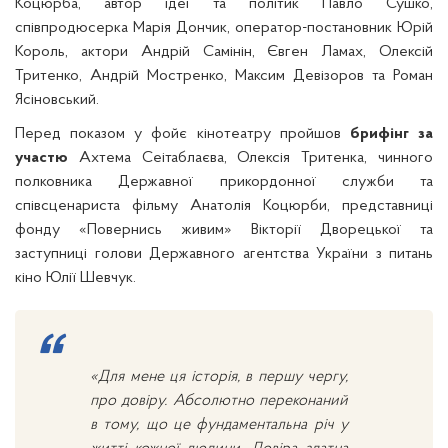
Коцюрба, автор ідеї та політик Павло Сушко,
співпродюсерка Марія Дончик, оператор-постановник Юрій
Король, актори Андрій Самінін, Євген Ламах, Олексій
Тритенко, Андрій Мостренко, Максим Девізоров та Роман
Ясіновський.
Перед показом у фойє кінотеатру пройшов
брифінг
за
участю
Ахтема Сеітаблаєва, Олексія Тритенка, чинного
полковника Державної прикордонної служби та
співсценариста фільму Анатолія Коцюрби, представниці
фонду «Повернись живим» Вікторії Дворецької та
заступниці голови Державного агентства України з питань
кіно Юлії Шевчук.
«Для мене ця історія, в першу чергу,
про довіру. Абсолютно переконаний
в тому, що це фундаментальна річ у