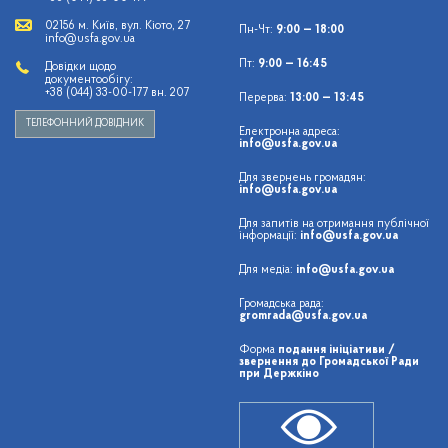
02156 м. Київ, вул. Кіото, 27
Пн-Чт:
9:00 — 18:00
info@usfa.gov.ua
Пт:
9:00 — 16:45
Довідки щодо
документообігу:
+38 (044) 33-00-177 вн. 207
Перерва:
13:00 — 13:45
ТЕЛЕФОННИЙ ДОВІДНИК
Електронна адреса:
info@usfa.gov.ua
Для звернень громадян:
info@usfa.gov.ua
Для запитів на отримання публічної
інформації:
info@usfa.gov.ua
Для медіа:
info@usfa.gov.ua
Громадська рада:
gromrada@usfa.gov.ua
Форма
подання ініціативи /
звернення до Громадської Ради
при Держкіно