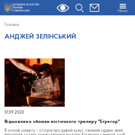
Меню
Головна
АНДЖЕЙ ЗЕЛІНСЬКИЙ
01.09.2020
Відновлено зйомки містичного трилеру "Егрегор"
В основі сюжету – історія про давній культ, таємний орден, який
впродовж сотень років утворює містичні Егрегори з енергії, щоб