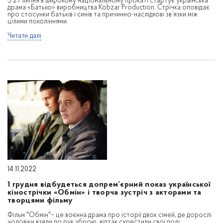
З 27 липня в широкому національному прокаті стартує українська
драма «Батько» виробництва Kobzar Production. Стрічка оповідає
про стосунки батьків і синів та причинно-наслідкові зв’язки між
цілими поколіннями.
Читати далі
14.11.2022
1 грудня відбудеться допрем’єрний показ української
кінострічки «Обмін» і творча зустріч з акторами та
творцями фільму
Фільм "Обмін"– це воєнна драма про історії двох сімей, де дорослі
чоловіки взяли до рук зброю, відтак схрестили свої долі.