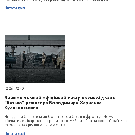
Читати далі
10.06.2022
Вийшов перший офіційний тизер воєнної драми
"Батько" режисера Володимира Харченка-
Куликовського
Як віддати батьківський борг по той бік лінії фронту? Чому
вбиватиме лікар і коли вірити ворогу? Чим війна на сході України не
схожа на жодну іншу війну у світі?
Читати далі