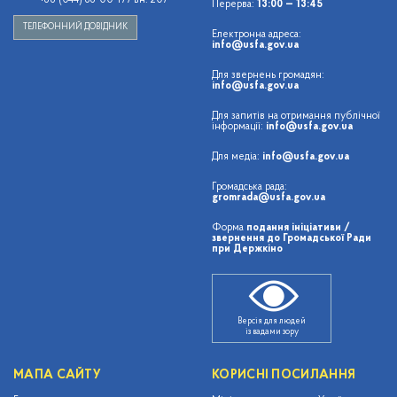
+38 (044) 33-00-177 вн. 207
Перерва:
13:00 — 13:45
ТЕЛЕФОННИЙ ДОВІДНИК
Електронна адреса:
info@usfa.gov.ua
Для звернень громадян:
info@usfa.gov.ua
Для запитів на отримання публічної
інформації:
info@usfa.gov.ua
Для медіа:
info@usfa.gov.ua
Громадська рада:
gromrada@usfa.gov.ua
Форма
подання ініціативи /
звернення до Громадської Ради
при Держкіно
Версія для людей
із вадами зору
МАПА САЙТУ
КОРИСНІ ПОСИЛАННЯ