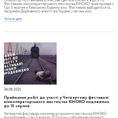
Оператор-постановник В'ячеслав Цвєтков очолить журі 4-го
Фестивалю кінооператорського мистецтва КІНОКО, який пройде з
1 до 5 жовтня у Київському Будинку кіно. Фестиваль відбудеться за
підтримки Державного агентства України з питань кіно.
Читати далі
04.08.2021
Приймання робіт до участі у Четвертому фестивалі
кінооператорського мистецтва КІНОКО подовжено
до 15 серпня
Четвертий фестиваль кінооператорського мистецтва КІНОКО
проходитиме з 1 по 5 жовтня 2021 року у гібридному форматі.