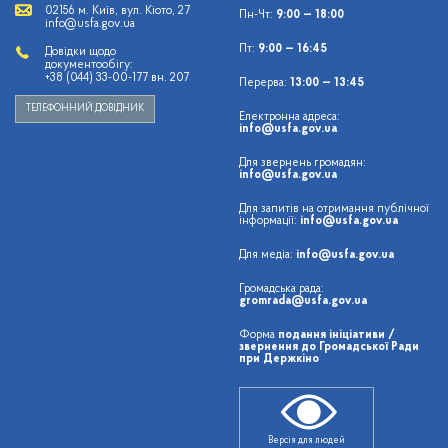
02156 м. Київ, вул. Кіото, 27
Пн-Чт:
9:00 — 18:00
info@usfa.gov.ua
Пт:
9:00 — 16:45
Довідки щодо
документообігу:
+38 (044) 33-00-177 вн. 207
Перерва:
13:00 — 13:45
ТЕЛЕФОННИЙ ДОВІДНИК
Електронна адреса:
info@usfa.gov.ua
Для звернень громадян:
info@usfa.gov.ua
Для запитів на отримання публічної
інформації:
info@usfa.gov.ua
Для медіа:
info@usfa.gov.ua
Громадська рада:
gromrada@usfa.gov.ua
Форма
подання ініціативи /
звернення до Громадської Ради
при Держкіно
Версія для людей