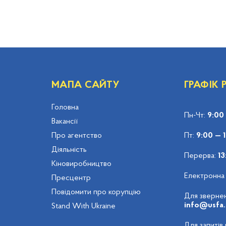
МАПА САЙТУ
ГРАФІК
Головна
Пн-Чт:
9:00
Вакансії
Про агентство
Пт:
9:00 — 
Діяльність
Перерва:
13
Кіновиробництво
Електронна
Пресцентр
Повідомити про корупцію
Для звернен
info@usfa.
Stand With Ukraine
Для запитів