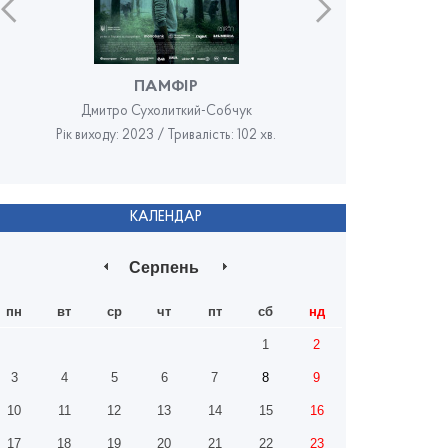
ПАМФІР
Дмитро Сухолиткий-Собчук
Рік виходу: 2023 / Тривалість: 102 хв.
Рік в
КАЛЕНДАР
Серпень
пн
вт
ср
чт
пт
сб
нд
1
2
3
4
5
6
7
8
9
10
11
12
13
14
15
16
17
18
19
20
21
22
23