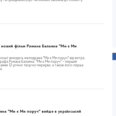
ну та приєдналися до численних закликів до бойкоту
ПОВОДИР
Олесь Санін
Рік виходу: 2013 / Тривалість: 122 хв.
 новий фільм Романа Балаяна "Ми є Ми
прокат виходить мелодрама "Ми є Ми поруч" від метра
графа Романа Балаяна. "Ми є Ми поруч" – перший
айже 12-річної творчої перерви, а також його перша
а.
яна "Ми є Ми поруч" вийде в український