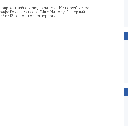
кінопрокат вийде мелодрама "Ми є Ми поруч" метра
графа Романа Балаяна. "Ми є Ми поруч" – перший
айже 12-річної творчої перерви.