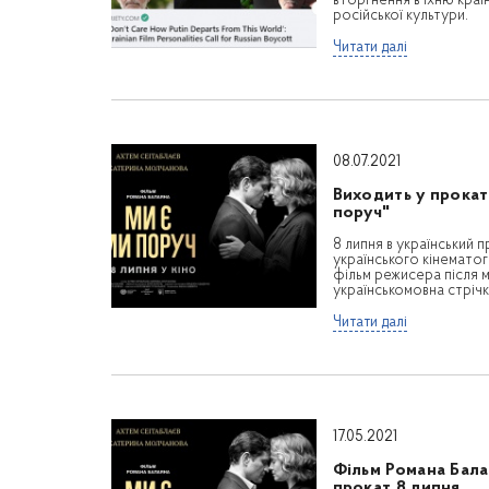
вторгнення в їхню краї
російської культури.
Читати далі
08.07.2021
Виходить у прокат
поруч"
8 липня в український 
українського кінемато
фільм режисера після м
українськомовна стрічк
Читати далі
17.05.2021
Фільм Романа Бала
прокат 8 липня