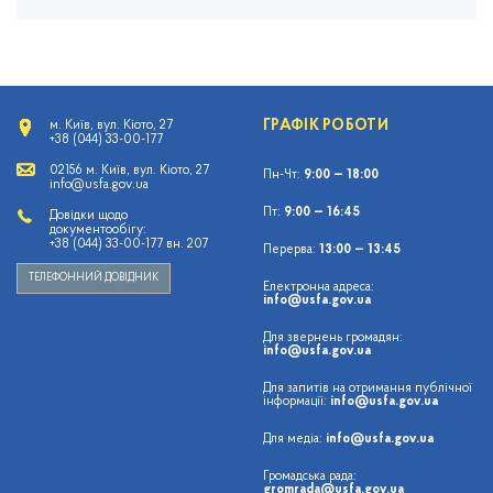
ГРАФІК РОБОТИ
м. Київ, вул. Кіото, 27
+38 (044) 33-00-177
02156 м. Київ, вул. Кіото, 27
Пн-Чт:
9:00 — 18:00
info@usfa.gov.ua
Пт:
9:00 — 16:45
Довідки щодо
документообігу:
+38 (044) 33-00-177 вн. 207
Перерва:
13:00 — 13:45
ТЕЛЕФОННИЙ ДОВІДНИК
Електронна адреса:
info@usfa.gov.ua
Для звернень громадян:
info@usfa.gov.ua
Для запитів на отримання публічної
інформації:
info@usfa.gov.ua
Для медіа:
info@usfa.gov.ua
Громадська рада:
gromrada@usfa.gov.ua