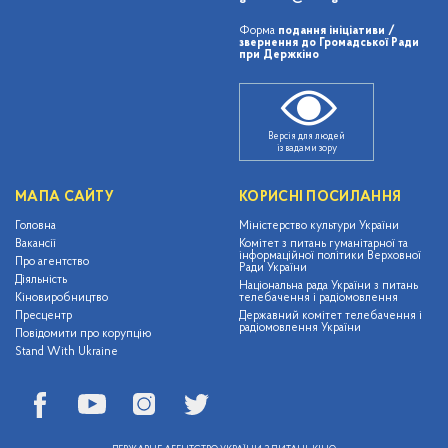
Форма
подання ініціативи /
звернення до Громадської Ради
при Держкіно
Версія для людей
із вадами зору
МАПА САЙТУ
КОРИСНІ ПОСИЛАННЯ
Головна
Міністерство культури України
Вакансії
Комітет з питань гуманітарної та
інформаційної політики Верховної
Про агентство
Ради України
Діяльність
Національна рада України з питань
Кіновиробництво
телебачення і радіомовлення
Пресцентр
Державний комітет телебачення і
радіомовлення України
Повідомити про корупцію
Stand With Ukraine