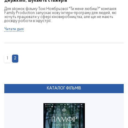
Держкіно, шукають стажерів
Для зйомок фільму Тоні Ноябрьової "Ти мене любиш?" компанія
Family Production запускає нову інтерн-програму для людей, які
хочуть працювати у сфері кіновиробництва, але ще не мають
досвіду роботи в індустрії.
Читати далі
1
2
КАТАЛОГ ФІЛЬМІВ