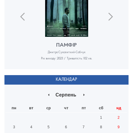
ПАМФІР
Дмитро Сухолиткий-Собчук
Рік виходу: 2023 / Тривалість: 102 хв.
КАЛЕНДАР
Серпень
пн
вт
ср
чт
пт
сб
нд
1
2
3
4
5
6
7
8
9