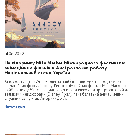
14.06.2022
На кіноринку Mifa Market Міжнародного фестивалю
анімаційних фільмів в Ансі розпочав роботу
Національний стенд України
Кінофестиваль в Ансі – один із найбільш відомих та престижних
анімаційних форумів світу. Ринок анімаційних фільмів Mifa Market є
найбільшим у Європі анімаційним майданчиком та представлений як
великими мейджорами (Disney, Pixar), так і багатьма анімаційними
студіями світу – від Америки до Азії.
Читати далі