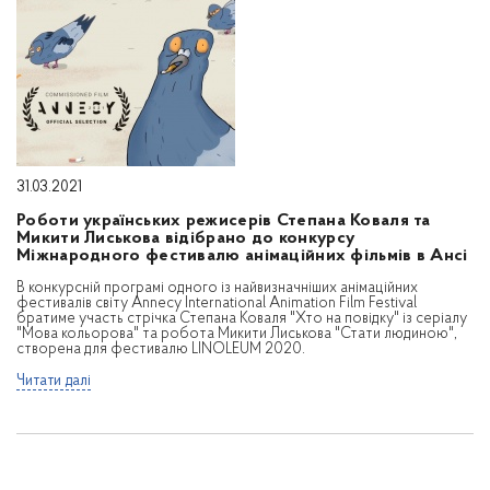
31.03.2021
Роботи українських режисерів Степана Коваля та
Микити Лиськова відібрано до конкурсу
Міжнародного фестивалю анімаційних фільмів в Ансі
В конкурсній програмі одного із найвизначніших анімаційних
фестивалів світу Annecy International Animation Film Festival
братиме участь стрічка Степана Коваля "Хто на повідку" із серіалу
"Мова кольорова" та робота Микити Лиськова "Стати людиною",
створена для фестивалю LINOLEUM 2020.
Читати далі