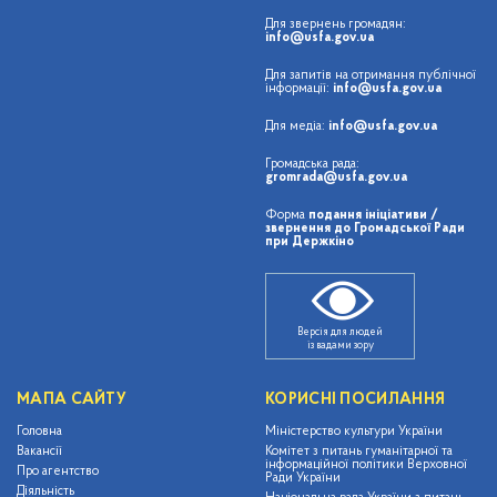
Для звернень громадян:
info@usfa.gov.ua
Для запитів на отримання публічної
інформації:
info@usfa.gov.ua
Для медіа:
info@usfa.gov.ua
Громадська рада:
gromrada@usfa.gov.ua
Форма
подання ініціативи /
звернення до Громадської Ради
при Держкіно
Версія для людей
із вадами зору
МАПА САЙТУ
КОРИСНІ ПОСИЛАННЯ
Головна
Міністерство культури України
Вакансії
Комітет з питань гуманітарної та
інформаційної політики Верховної
Про агентство
Ради України
Діяльність