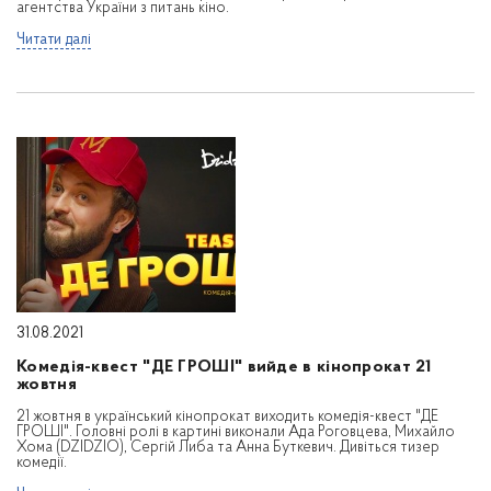
агентства України з питань кіно.
Читати далі
31.08.2021
Комедія-квест "ДЕ ГРОШІ" вийде в кінопрокат 21
жовтня
21 жовтня в український кінопрокат виходить комедія-квест "ДЕ
ГРОШІ". Головні ролі в картині виконали Ада Роговцева, Михайло
Хома (DZIDZIO), Сергій Либа та Анна Буткевич. Дивіться тизер
комедії.