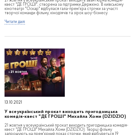
21 жовтня у всеукраїнський прокат виходить авантюрна комедія-
квест "ДЕ ГРОШІ", створена за підтримки Держкіно. В київському
кінотеатрі "Оскар" відбулася гала-прем'єра стрічки за участі
творчої команди фільму, кінодіячів та зірок шоу-бізнесу.
Читати далі
13.10.2021
У всеукраїнський прокат виходить пригодницька
комедія-квест "ДЕ ГРОШІ" Михайла Хоми (DZIDZIO)
21 жовтня у всеукраїнський прокат виходить пригодницька комедія-
квест "ДЕ ГРОШІ" Михайла Хоми (DZIDZIO). Творці фільму
запрошують на прем'єрний показ стрічки, який відбудеться 19