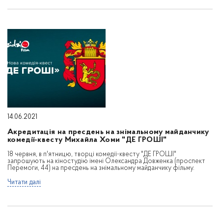
14.06.2021
Акредитація на пресдень на знімальному майданчику
комедії-квесту Михайла Хоми "ДЕ ГРОШІ"
18 червня, в п'ятницю, творці комедії-квесту "ДЕ ГРОШІ"
запрошують на кіностудію імені Олександра Довженка (проспект
Перемоги, 44) на пресдень на знімальному майданчику фільму.
Читати далі