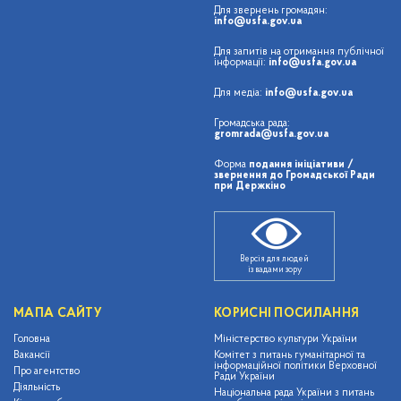
Для звернень громадян:
info@usfa.gov.ua
Для запитів на отримання публічної
інформації:
info@usfa.gov.ua
Для медіа:
info@usfa.gov.ua
Громадська рада:
gromrada@usfa.gov.ua
Форма
подання ініціативи /
звернення до Громадської Ради
при Держкіно
Версія для людей
із вадами зору
МАПА САЙТУ
КОРИСНІ ПОСИЛАННЯ
Головна
Міністерство культури України
Вакансії
Комітет з питань гуманітарної та
інформаційної політики Верховної
Про агентство
Ради України
Діяльність
Національна рада України з питань