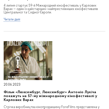
4 липня стартує 59-й Міжнародний кінофестиваль у Карлових
Варах — один із найстаріших і найпрестижніших кінофестивалів
Центральної та Східної Європи.
Читати далі
20.06.2023
Фільм «Люксембург, Люксембург» Антоніо Лукіча
покажуть на 57-му міжнародному кінофестивалі у
Карлових Варах
Стрічка виробництва кінопродакшену ForeFilms представлена у