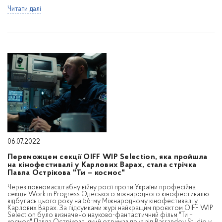
Читати далі
06.07.2022
Переможцем секції OIFF WIP Selection, яка пройшла
на кінофестивалі у Карлових Варах, стала стрічка
Павла Острікова "Ти – космос"
Через повномасштабну війну росії проти України професійна
секція Work in Progress Одеського міжнародного кінофестивалю
відбулась цього року на 56-му Міжнародному кінофестивалі у
Карлових Варах. За підсумками журі найкращим проєктом OIFF WIP
Selection було визначено науково-фантастичний фільм "Ти –