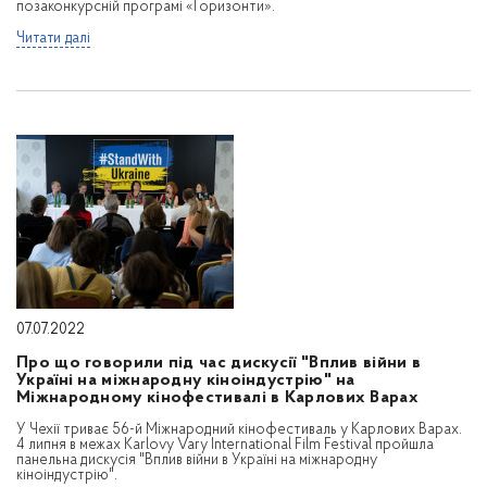
позаконкурсній програмі «Горизонти».
Читати далі
07.07.2022
Про що говорили під час дискусії "Вплив війни в
Україні на міжнародну кіноіндустрію" на
Міжнародному кінофестивалі в Карлових Варах
У Чехії триває 56-й Міжнародний кінофестиваль у Карлових Варах.
4 липня в межах Karlovy Vary International Film Festival пройшла
панельна дискусія "Вплив війни в Україні на міжнародну
кіноіндустрію".