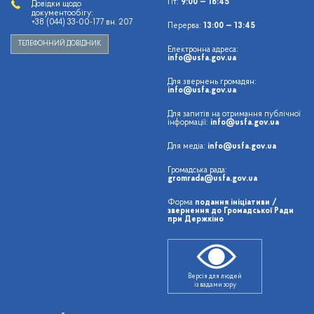
Пт:
9:00 — 16:45
Довідки щодо
документообігу:
+38 (044) 33-00-177 вн. 207
Перерва:
13:00 — 13:45
ТЕЛЕФОННИЙ ДОВІДНИК
Електронна адреса:
info@usfa.gov.ua
Для звернень громадян:
info@usfa.gov.ua
Для запитів на отримання публічної
інформації:
info@usfa.gov.ua
Для медіа:
info@usfa.gov.ua
Громадська рада:
gromrada@usfa.gov.ua
Форма
подання ініціативи /
звернення до Громадської Ради
при Держкіно
Версія для людей
із вадами зору