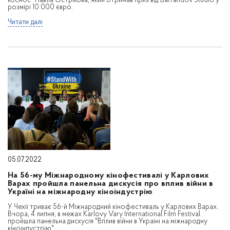
космос" Павла Острікова, який отримав приз від Barrandov Studio у
розмірі 10 000 євро.
Читати далі
05.07.2022
На 56-му Міжнародному кінофестивалі у Карлових
Варах пройшла панельна дискусія про вплив війни в
Україні на міжнародну кіноіндустрію
У Чехії триває 56-й Міжнародний кінофестиваль у Карлових Варах.
Вчора, 4 липня, в межах Karlovy Vary International Film Festival
пройшла панельна дискусія "Вплив війни в Україні на міжнародну
кіноіндустрію".