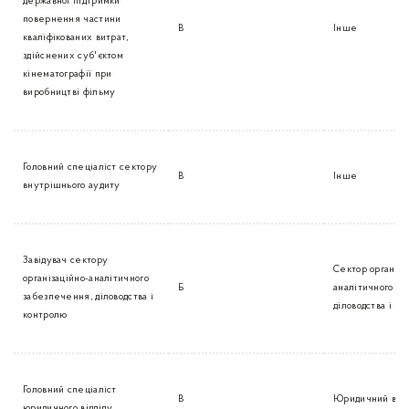
державної підтримки
повернення частини
В
Інше
кваліфікованих витрат,
здійснених суб'єктом
кінематографії при
виробництві фільму
Головний спеціаліст сектору
В
Інше
внутрішнього аудиту
Завідувач сектору
Сектор організа
організаційно-аналітичного
Б
аналітичного з
забезпечення, діловодства і
діловодства і к
контролю
Головний спеціаліст
В
Юридичний відд
юридичного відділу