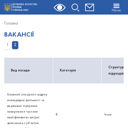
Меню
Головна
ВАКАНСІЇ
1
2
Структурни
Вид посади
Категорія
підрозділ
Головний спеціаліст відділу
міжнародної діяльності та
державної підтримки
повернення частини
В
Інше
кваліфікованих витрат,
здійснених суб'єктом