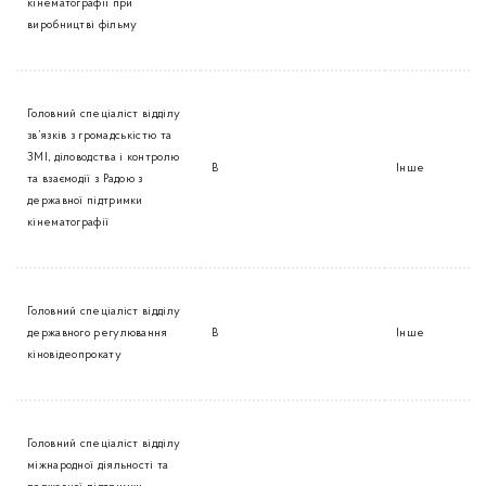
кінематографії при
виробництві фільму
Головний спеціаліст відділу
зв’язків з громадськістю та
ЗМІ, діловодства і контролю
В
Інше
та взаємодії з Радою з
державної підтримки
кінематографії
Головний спеціаліст відділу
державного регулювання
В
Інше
кіновідеопрокату
Головний спеціаліст відділу
міжнародної діяльності та