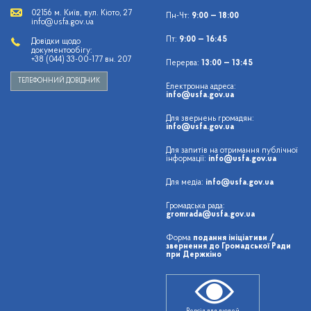
02156 м. Київ, вул. Кіото, 27
Пн-Чт:
9:00 — 18:00
info@usfa.gov.ua
Пт:
9:00 — 16:45
Довідки щодо
документообігу:
+38 (044) 33-00-177 вн. 207
Перерва:
13:00 — 13:45
ТЕЛЕФОННИЙ ДОВІДНИК
Електронна адреса:
info@usfa.gov.ua
Для звернень громадян:
info@usfa.gov.ua
Для запитів на отримання публічної
інформації:
info@usfa.gov.ua
Для медіа:
info@usfa.gov.ua
Громадська рада:
gromrada@usfa.gov.ua
Форма
подання ініціативи /
звернення до Громадської Ради
при Держкіно