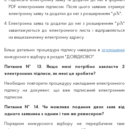
Підписати електронну заяву та додатки до неї в форматі
PDF електронним підписом. Після цього заявник отримує
електронну заяву та додатки до неї з розширенням ".p7s";
Електронна заява та додатки до неї з розширенням ".p7s"
завантажуються до електронного листа і відправляється
на вищезазначену електронну адресу.
Більш детально процедура підпису наведена в
оголошенні
конкурсного відбору в розділі "ДОВІДКОВО".
Питання № 13. Якщо мені потрібно накласти 2
електронних підписи, як мені це зробити?
Необхідно повторити процедуру накладання електронного
підпису на документ, що вже підписаний електронним
підписом.
Питання № 1
4.
Чи можливе подання двох заяв від
одного заявника з одним і тим же режисером?
Порядком конкурсного відбору не передбачене таке