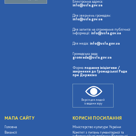
Електронна адреса:
info@usfa.gov.ua
Для звернень громадян:
info@usfa.gov.ua
Для запитів на отримання публічної
інформації:
info@usfa.gov.ua
Для медіа:
info@usfa.gov.ua
Громадська рада:
gromrada@usfa.gov.ua
Форма
подання ініціативи /
звернення до Громадської Ради
при Держкіно
Версія для людей
із вадами зору
МАПА САЙТУ
КОРИСНІ ПОСИЛАННЯ
Головна
Міністерство культури України
Вакансії
Комітет з питань гуманітарної та