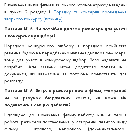
Визначення видів фільмів та їхнього хронометражу наведені
в пункті 2 розділу 1
Порядку та критеріїв проведення
творчого конкурсу (пітчингу).
Питання № 5. Чи потрібен диплом режисера для участі
в конкурсному відборі?
Порядком конкурсного відбору і порядком прийняття
рішення Радою не передбачено надання диплома режисера,
тому для участі в конкурсному відборі його надавати не
потрібно. Але заявник може додатково подати інші
документи, які вважатиме за потрібне представити для
розгляду.
Питання № 6. Якщо в режисера вже є фільм, створений
не за рахунок бюджетних коштів, чи може він
подаватись в секцію дебютів?
Відповідно до визначення фільму-дебюту, ним є перша
робота режисера-постановника у створенні певного виду
фільму – ігрового, неігрового (документального),