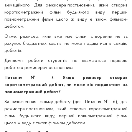
анімаційного. Для режисера-постановника, який створив
короткометражний фільм будь-якого виду, перший
повнометражний фільм цього ж виду є також фільмом-
дебютом.
Отже, режисер, який вже має фільм, створений не за
рахунок бюджетних коштів, не може подаватися в секцію
дебютів.
Дипломні роботи студентів не вважаються першою
роботою режисера-постановника.
Питання № 7. Якщо режисер створив
короткометражний дебют, чи може він подаватися на
повнометражний дебют?
За визначенням фільму-дебюту (див. Питання № 6), для
режисера-постановника, який створив короткометражний
фільм будь-якого виду, перший повнометражний фільм
цього ж виду є також фільмом-дебютом.