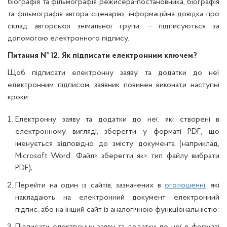
біографія та фільмографія режисера-постановника, біографія
та фільмографія автора сценарію, інформаційна довідка про
склад авторської знімальної групи, – підписуються за
допомогою електронного підпису.
Питання № 12. Як підписати електронним ключем?
Щоб підписати електронну заяву та додатки до неї
електронним підписом, заявник повинен виконати наступні
кроки:
Електронну заяву та додатки до неї, які створені в
електронному вигляді, зберегти у форматі PDF, що
іменується відповідно до змісту документа (наприклад,
Microsoft Word: Файл> зберегти як> тип файлу вибрати
PDF);
Перейти на один із сайтів, зазначених в
оголошенні
, які
накладають на електронний документ електронний
підпис, або на інший сайт із аналогічною функціональністю;