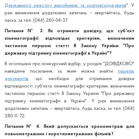
Державного реєстру виробників та розповсюджувачів
". У
разі виникнення додаткових запитань – звертайтесь, будь
ласка, за тел. (044) 280-04-37.
Питання № 3. Як отримати довідку, що суб'єкт
кінематографії відповідає критеріям, визначеним
частиною першою статті 8 Закону України "Про
державну підтримку кінематографії в Україні"?
В оголошені про конкурсний відбір, у розділі "ДОВІДКОВО"
наведене посилання, за яким можна знайти
перелік
документів
, що необхідні для отримання довідки
відповідності суб'єкта кінематографії критеріям, визначеним
частиною першою статті 8 Закону України "Про державну
підтримку кінематографії в Україні". У разі виникнення
додаткових запитань – звертайтесь, будь ласка, за тел. (044)
280-11-72.
Питання № 4. Який допускається хронометраж для
повнометражних і короткометражних фільмів?