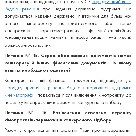
обмеження, але відповідно до пункту 27
порядку прийняття
Радою рішення
про надання державної підтримки, не
допускається надання державної підтримки для більш ніж
одного кінопроєкту повнометражного або трьох
кінопроєктів короткометражних фільмів/телевізійних
фільмів/телевізійних серіалів, в якому один і той самий
режисер-постановник.
Питання № 1
5.
Серед обов’язкових документів немає
кошторису
й
інших фінансових документів. На якому
етапі їх необхідно подавати?
Кошторис та інші фінансові документи, відповідно до
Порядку прийняття рішення Радою з державної підтримки
кінематографії
, подаються після включення кінопроєкту до
переліку кінопроєктів-переможців конкурсного відбору.
Питання № 1
6
. Роз'яснення стосовно переліку
кінопроєктів-переможців конкурсного відбору.
Разом із оприлюдненням рішення Ради про затвердження