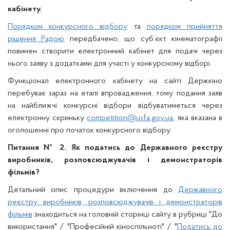
кабінету.
Порядком конкурсного відбору
та
порядком прийняття
рішення Радою
передбачено, що суб’єкт кінематографії
повинен створити електронний кабінет для подачі через
нього заяву з додатками для участі у конкурсному відборі.
Функціонал електронного кабінету на сайті Держкіно
перебуває зараз на етапі впровадження, тому подання заяв
на найближчі конкурсні відбори відбуватиметься через
електронну скриньку
competition@usfa.gov.ua
, яка вказана в
оголошенні про початок конкурсного відбору.
Питання № 2. Як податись до Державного реєстру
виробників, розповсюджувачів і демонстраторів
фільмів?
Детальний опис процедури включення до
Державного
реєстру виробників, розповсюджувачів і демонстраторів
фільмів
знаходиться на головній сторінці сайту в рубриці "До
використання" / "Професійній кіноспільноті" / "
Податись до