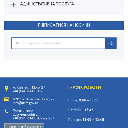
АДМІНІСТРАТИВНА ПОСЛУГА
ПІДПИСАТИСЯ НА НОВИНИ
ГРАФІК РОБОТИ
м. Київ, вул. Кіото, 27
+38 (044) 33-00-177
02156 м. Київ, вул. Кіото, 27
Пн-Чт:
9:00 — 18:00
info@usfa.gov.ua
Пт:
9:00 — 16:45
Довідки щодо
документообігу:
+38 (044) 33-00-177 вн. 207
Перерва:
13:00 — 13:45
ТЕЛЕФОННИЙ ДОВІДНИК