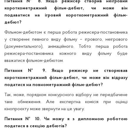
Питання № 8. Якщо режисер створив неігровий
короткометражний фільм-дебют, чи може він
подаватися на ігровий короткометражний фільм-
дебют?
Фільмом-дебютом є перша робота режисера-постановника
у створенні певного виду фільму – ігрового, неігрового
(документального), анімаційного. Тобто перша робота
режисера-постановника кожного виду фільму буде
вважатися фільмом-дебютом.
Питання № 9. Якщо режисер не створював
короткометражний фільм-дебют, чи може він відразу
податися на повнометражний фільм-дебют?
Так, може, порядком конкурсного відбору не передбачене
таке обмеження. Але експертна комісія при оцінці
кінопроєкту може звернути на це увагу.
Питання № 10. Чи можу я з дипломною роботою
податися в секцію дебютів?