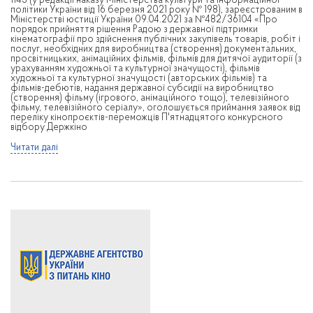
1143 (у редакції наказу Міністерства культури та інформаційної
політики України від 16 березня 2021 року № 198), зареєстрованим в
Міністерстві юстиції України 09.04.2021 за №482/36104 «Про
порядок прийняття рішення Радою з державної підтримки
кінематографії про здійснення публічних закупівель товарів, робіт і
послуг, необхідних для виробництва (створення) документальних,
просвітницьких, анімаційних фільмів, фільмів для дитячої аудиторії (з
урахуванням художньої та культурної значущості), фільмів
художньої та культурної значущості (авторських фільмів) та
фільмів-дебютів, надання державної субсидії на виробництво
(створення) фільму (ігрового, анімаційного тощо), телевізійного
фільму, телевізійного серіалу», оголошується приймання заявок від
переліку кінопроєктів-переможців П'ятнадцятого конкурсного
відбору Держкіно
Читати далі