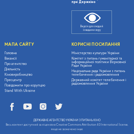
при Держкіно
Версія для людей
із вадами зору
МАПА САЙТУ
КОРИСНІ ПОСИЛАННЯ
Головна
Міністерство культури України
Вакансії
Комітет з питань гуманітарної та
інформаційної політики Верховної
Про агентство
Ради України
Діяльність
Національна рада України з питань
Кіновиробництво
телебачення і радіомовлення
Пресцентр
Державний комітет телебачення і
радіомовлення України
Повідомити про корупцію
Stand With Ukraine
ДЕРЖАВНЕ АГЕНТСТВО УКРАЇНИ З ПИТАНЬ КІНО
Весь контент доступний за ліцензією Creative Commons Attribution 4.0 International license,
якщо не зазначено інше