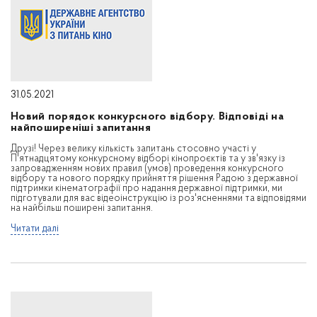
31.05.2021
Новий порядок конкурсного відбору. Відповіді на
найпоширеніші запитання
Друзі! Через велику кількість запитань стосовно участі у
П'ятнадцятому конкурсному відборі кінопроєктів та у зв'язку із
запровадженням нових правил (умов) проведення конкурсного
відбору та нового порядку прийняття рішення Радою з державної
підтримки кінематографії про надання державної підтримки, ми
підготували для вас відеоінструкцію із роз'ясненнями та відповідями
на найбільш поширені запитання.
Читати далі