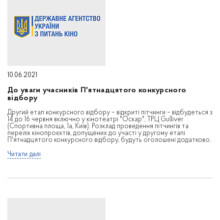
10.06.2021
До уваги учасників П'ятнадцятого конкурсного
відбору
Другий етап конкурсного відбору – відкриті пітчинги – відбудеться з
14 до 16 червня включно у кінотеатрі "Оскар", ТРЦ Gulliver
(Спортивна площа, 1а, Київ). Розклад проведення пітчингів та
перелік кінопроєктів, допущених до участі у другому етапі
П'ятнадцятого конкурсного відбору, будуть оголошені додатково.
Читати далі