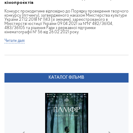
кінопроєктів
Конкурс проходитиме відповідно до Порядку проведення творчого
конкурсу (пітчингу), затвердженого наказом Міністерства культури
України 27.12.2018 № 1143 (зі змінами), зареєстрованого в
Міністерстві юстиції України 09.04.2021 за №№ 482/36104,
483/36105 та рішення Ради з державної підтримки
кінематографії № 56 від 26.02.2021 року.
Читати далі
КАТАЛОГ ФІЛЬМІВ