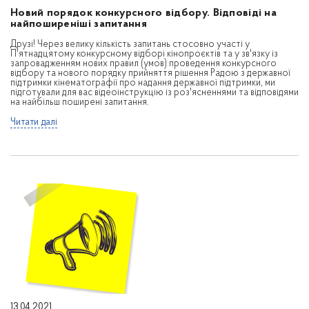
Новий порядок конкурсного відбору. Відповіді на
найпоширеніші запитання
Друзі! Через велику кількість запитань стосовно участі у
П'ятнадцятому конкурсному відборі кінопроєктів та у зв'язку із
запровадженням нових правил (умов) проведення конкурсного
відбору та нового порядку прийняття рішення Радою з державної
підтримки кінематографії про надання державної підтримки, ми
підготували для вас відеоінструкцію із роз'ясненнями та відповідями
на найбільш поширені запитання.
Читати далі
13.04.2021