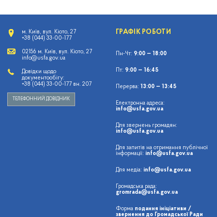
ГРАФІК РОБОТИ
м. Київ, вул. Кіото, 27
+38 (044) 33-00-177
02156 м. Київ, вул. Кіото, 27
Пн-Чт:
9:00 — 18:00
info@usfa.gov.ua
Пт:
9:00 — 16:45
Довідки щодо
документообігу:
+38 (044) 33-00-177 вн. 207
Перерва:
13:00 — 13:45
ТЕЛЕФОННИЙ ДОВІДНИК
Електронна адреса:
info@usfa.gov.ua
Для звернень громадян:
info@usfa.gov.ua
Для запитів на отримання публічної
інформації:
info@usfa.gov.ua
Для медіа:
info@usfa.gov.ua
Громадська рада:
gromrada@usfa.gov.ua
Форма
подання ініціативи /
звернення до Громадської Ради