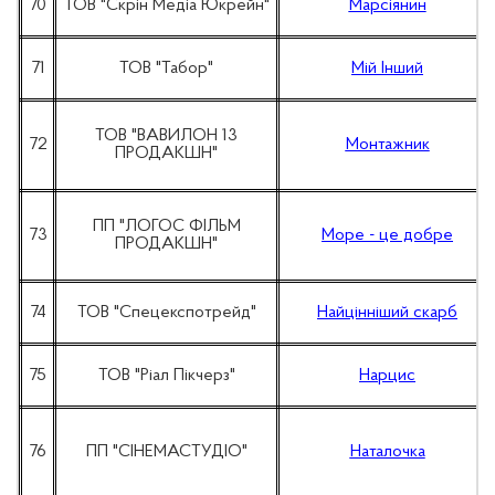
70
ТОВ "Скрін Медіа Юкрейн"
Марсіянин
71
ТОВ "Табор"
Мій Інший
ТОВ "ВАВИЛОН 13
72
Монтажник
ПРОДАКШН"
ПП "ЛОГОС ФІЛЬМ
73
Море - це добре
ПРОДАКШН"
74
ТОВ "Спецекспотрейд"
Найцінніший скарб
75
ТОВ "Ріал Пікчерз"
Нарцис
76
ПП "СІНЕМАСТУДІО"
Наталочка