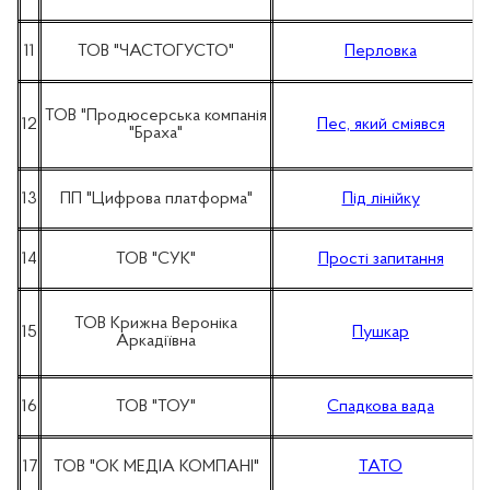
11
ТОВ "ЧАСТОГУСТО"
Перловка
ТОВ "Продюсерська компанія
12
Пес, який сміявся
"Браха"
13
ПП "Цифрова платформа"
Під лінійку
14
ТОВ "СУК"
Прості запитання
ТОВ Крижна Вероніка
15
Пушкар
Аркадіївна
16
ТОВ "ТОУ"
Спадкова вада
17
ТОВ "ОК МЕДІА КОМПАНІ"
ТАТО