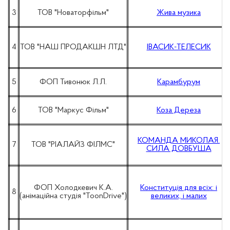
3
ТОВ "Новаторфільм"
Жива музика
4
ТОВ "НАШ ПРОДАКШН ЛТД"
ІВАСИК-ТЕЛЕСИК
5
ФОП Тивонюк Л.Л.
Карамбурум
6
ТОВ "Маркус Фільм"
Коза Дереза
КОМАНДА МИКОЛАЯ.
7
ТОВ "РІАЛАЙЗ ФІЛМС"
СИЛА ДОВБУША
ФОП Холодкевич К.А.
Конституція для всіх: і
8
(анімаційна студія "ToonDrive")
великих, і малих