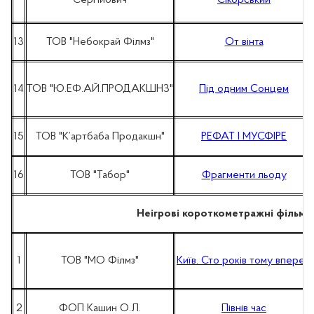
Сергійович
Сікорський
13
ТОВ "Небокрай Філмз"
От вінта
14
ТОВ "Ю.ЕФ.АЙ.ПРОДАКШНЗ"
Під одним Сонцем
15
ТОВ "К’артбаба Продакшн"
РЕФАТ І МУСФІРЕ
16
ТОВ "Табор"
Фрагменти льоду
Неігрові короткометражні фільм
1
ТОВ "МО Філмз"
Київ. Сто років тому вперед
2
ФОП Кашин О.Л.
Півнів час