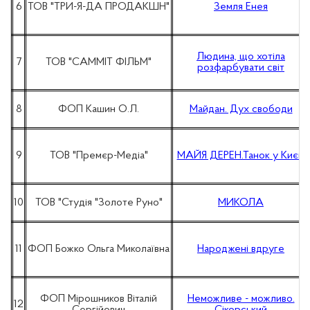
6
ТОВ "ТРИ-Я-ДА ПРОДАКШН"
Земля Енея
Людина, що хотіла
7
ТОВ "САММІТ ФІЛЬМ"
розфарбувати світ
8
ФОП Кашин О.Л.
Майдан. Дух свободи
9
ТОВ "Премєр-Медіа"
МАЙЯ ДЕРЕН.Танок у Києві
10
ТОВ "Студія "Золоте Руно"
МИКОЛА
11
ФОП Божко Ольга Миколаївна
Народжені вдруге
ФОП Мірошников Віталій
Неможливе - можливо.
12