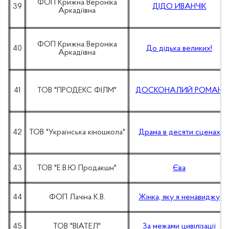
ФОП Крижна Вероніка
39
ДІДО ИВАНЧІК
Аркадіївна
ФОП Крижна Вероніка
40
До дідька великих!
Аркадіївна
41
ТОВ "ПРОДЕКС ФІЛМ"
ДОСКОНАЛИЙ РОМАН
42
ТОВ "Українська кіношкола"
Драма в десяти сценах
43
ТОВ "Е.В.Ю Продакшн"
Єва
44
ФОП Лачіна К.В.
Жінка, яку я ненавиджу
45
ТОВ "ВІАТЕЛ"
За межами цивілізації