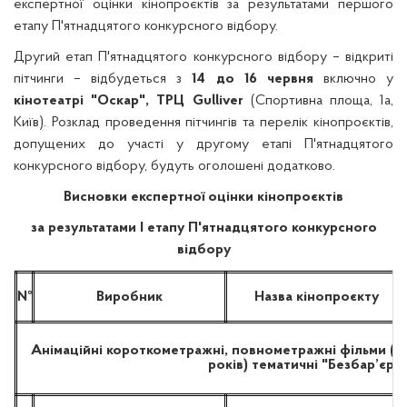
експертної оцінки кінопроєктів за результатами першого
етапу П'ятнадцятого конкурсного відбору.
Другий етап П'ятнадцятого конкурсного відбору – відкриті
пітчинги – відбудеться з
14 до 16 червня
включно у
кінотеатрі "Оскар", ТРЦ Gulliver
(Спортивна площа, 1а,
Київ). Розклад проведення пітчингів та перелік кінопроєктів,
допущених до участі у другому етапі П'ятнадцятого
конкурсного відбору, будуть оголошені додатково.
Висновки експертної оцінки кінопроєктів
за результатами І етапу П'ятнадцятого конкурсного
відбору
№
Виробник
Назва кінопроєкту
Анімаційні короткометражні, повнометражні фільми (му
років) тематичні "Безбар’єрні