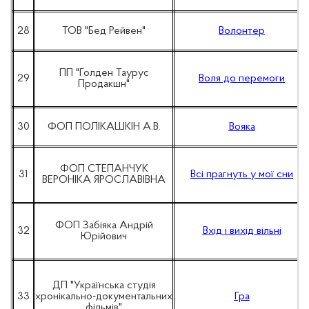
28
ТОВ "Бед Рейвен"
Волонтер
ПП "Голден Таурус
29
Воля до перемоги
Продакшн"
30
ФОП ПОЛІКАШКІН А.В.
Вояка
ФОП СТЕПАНЧУК
31
Всі прагнуть у мої сни
ВЕРОНІКА ЯРОСЛАВІВНА
ФОП Забіяка Андрій
32
Вхід і вихід вільні
Юрійович
ДП "Українська студія
33
хронікально-документальних
Гра
фільмів"