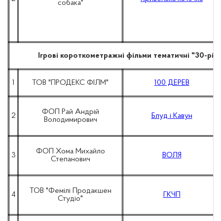
собака"
Ігрові короткометражні фільми тематичні "30-річ
1
ТОВ "ПРОДЕКС ФІЛМ"
100 ДЕРЕВ
ФОП Рай Андрій
2
Блуд і Кавун
Володимирович
ФОП Хома Михайло
3
ВОЛЯ
Степанович
ТОВ "Фемілі Продакшен
4
ГКЧП
Студіо"