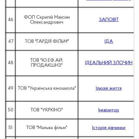
ФОП Скрипій Максим
46
ЗАПОВІТ
Олександрович
47
ТОВ "ГАРДІЯ ФІЛЬМ"
ІДА
ТОВ "Ю.ЕФ.АЙ.
48
ІДЕАЛЬНИЙ ЗЛОЧИН
ПРОДАКШНЗ"
49
ТОВ "Українська кіношкола"
Ілюзія життя
50
ТОВ "УКРКІНО"
Інквізитор
51
ТОВ "Мальва фільм"
Історія дівчинки