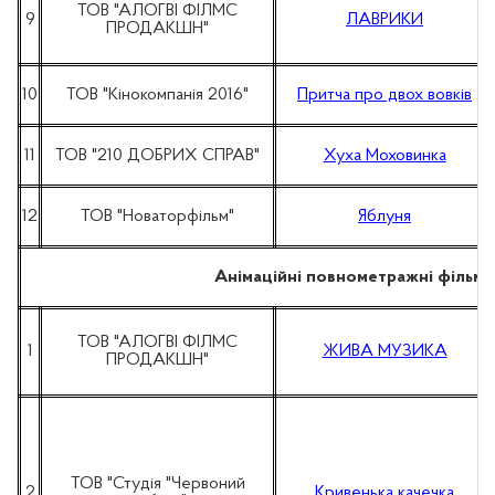
ТОВ "АЛОГВІ ФІЛМС
9
ЛАВРИКИ
ПРОДАКШН"
10
ТОВ "Кінокомпанія 2016"
Притча про двох вовків
11
ТОВ "210 ДОБРИХ СПРАВ"
Хуха Моховинка
12
ТОВ "Новаторфільм"
Яблуня
Анімаційні повнометражні фільм
ТОВ "АЛОГВІ ФІЛМС
1
ЖИВА МУЗИКА
ПРОДАКШН"
ТОВ "Студія "Червоний
2
Кривенька качечка