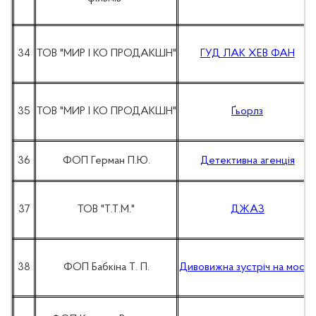
34
ТОВ "МИР І КО ПРОДАКШН"
ГУД ЛАК ХЕВ ФАН
35
ТОВ "МИР І КО ПРОДАКШН"
Ґьорлз
36
ФОП Герман П.Ю.
Детективна агенція
37
ТОВ "Т.Т.М."
ДЖАЗ
38
ФОП Бабкіна Т. П.
Дивовижна зустріч на мосту