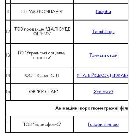
11
ПП "АіО КОМПАНІЯ"
Скарби
ТОВ продакшн "ДАЛІ БУДЕ
12
Теплі Лиця
ФІЛЬМЗ"
ГО "Українські соціальні
13
Тримати стрій
проекти"
14
ФОП Кашин О.Л.
УПА. ВІЙСЬКО-ДЕРЖАВА
15
ТОВ "В'Ю ЛАБ"
Хто ми є?
Анімаційні короткометражні філь
1
ТОВ "Борисфен-С"
Говори зі мною