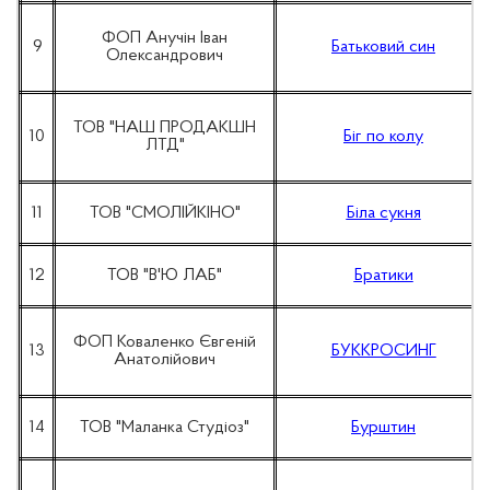
ФОП Анучін Іван
9
Батьковий син
Олександрович
ТОВ "НАШ ПРОДАКШН
10
Біг по колу
ЛТД"
11
ТОВ "СМОЛІЙКІНО"
Біла сукня
12
ТОВ "В'Ю ЛАБ"
Братики
ФОП Коваленко Євгеній
13
БУККРОСИНГ
Анатолійович
14
ТОВ "Маланка Студіоз"
Бурштин