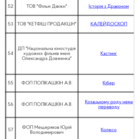
52
ТОВ "Фільм Дівіжн"
Історія з Драконом
53
ТОВ "КЕТФІШ ПРОДАКШН"
КАЛЕЙДОСКОП
ДП "Національна кіностудія
54
художніх фільмів імені
Кастинг
Олександра Довженка"
55
ФОП ПОЛІКАШКІН А.В.
Кібер
Козацькому роду нема
56
ФОП ПОЛІКАШКІН А.В.
переводу
ФОП Мещеряков Юрій
57
Колесо
Володимирович