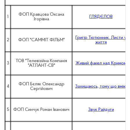
ФОП Кравцова Оксана
1
ГЛЯДЄЛОВ
Ігорівна
Григір Тютюнник. Листи у
2
ФОП "САММІТ ФІЛЬМ"
життя
ТОВ "Телевізійна Компанія
3
Живий факел над Кримом
"АТЛАНТ-СВ"
ФОП Бєляк Олександр
4
Захищаюсь, тому що вмію
Сергійович
5
ФОП Синчук Роман Іванович
Звук Райдуги