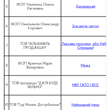
ФОП Ульянкіна Олена
5
Держикрай
Євгенівна
ФОП Омельянов Олександр
6
Згасаюче світло
Ігорович
ТОВ "АЛЬФАВІЛЬ
Ласкаво просимо, або Hello,
7
ПРОДАКШН"
Опришки!
ФОП Яремчук Марія
8
Межа
Валеріївна
ТОВ продакшн "ДАЛІ БУДЕ
9
МІЙ ТАТО І ВСЕ
ФІЛЬМЗ"
10
ТОВ "Гуд Монінг Дістрібьюшн"
Найкращий день