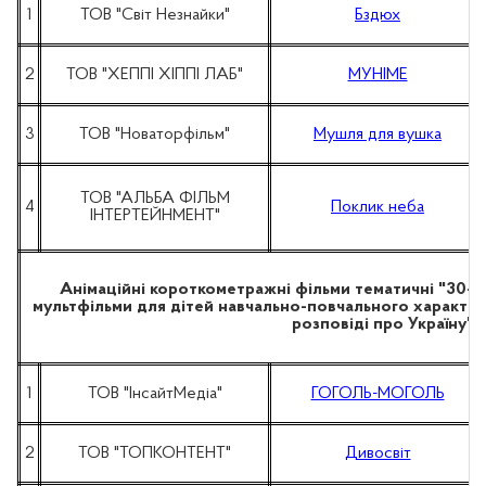
1
ТОВ "Світ Незнайки"
Бздюх
2
ТОВ "ХЕППІ ХІППІ ЛАБ"
МУНІМЕ
3
ТОВ "Новаторфільм"
Мушля для вушка
ТОВ "АЛЬБА ФІЛЬМ
4
Поклик неба
ІНТЕРТЕЙНМЕНТ"
Анімаційні короткометражні фільми тематичні "30-рі
мультфільми для дітей навчально-повчального характеру, 
розповіді про Україну"
1
ТОВ "ІнсайтМедіа"
ГОГОЛЬ-МОГОЛЬ
2
ТОВ "ТОПКОНТЕНТ"
Дивосвіт