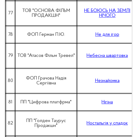
ТОВ "ОСНОВА ФІЛЬМ
НЕ БОЮСЬ НА ЗЕМЛІ
77
ПРОДАКШН"
НІЧОГО
78
ФОП Герман П.Ю.
Не для ігор
79
ТОВ "Атасов Фільм Тревел"
Небесна швартовка
ФОП Грачова Надія
80
Незнайомка
Сергіївна
81
ПП "Цифрова платфрма"
Нігіна
ПП "Голден Таурус
82
Ностальгія у спадок
Продакшн"