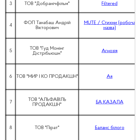
3
ТОВ "Добранічфільм"
Filtered
ФОП Танабаш Андрій
MUTE / Стихни (робоча
4
Вікторович
назва)
ТОВ "Гуд Монінг
5
Агнозія
Дістрібьюшн"
6
ТОВ "МИР І КО ПРОДАКШН"
Ая
ТОВ "АЛЬФАВІЛЬ
7
БА КАЗАЛА
ПРОДАКШН"
8
ТОВ "Пірат"
Баланс білого