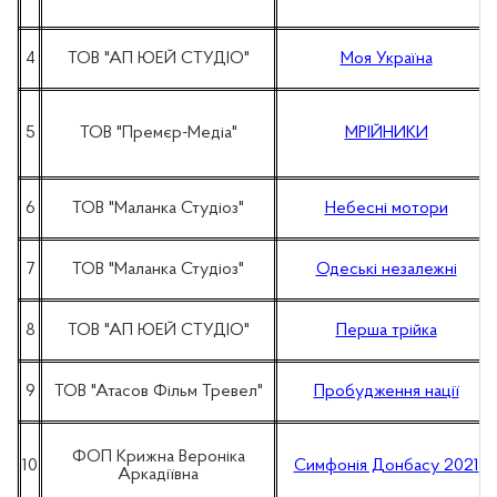
4
ТОВ "АП ЮЕЙ СТУДІО"
Моя Україна
5
ТОВ "Премєр-Медіа"
МРІЙНИКИ
6
ТОВ "Маланка Студіоз"
Небесні мотори
7
ТОВ "Маланка Студіоз"
Одеські незалежні
8
ТОВ "АП ЮЕЙ СТУДІО"
Перша трійка
9
ТОВ "Атасов Фільм Тревел"
Пробудження нації
ФОП Крижна Вероніка
10
Симфонія Донбасу 2021
Аркадіївна