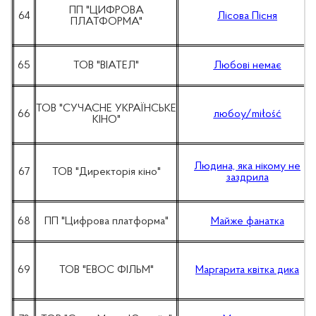
ПП "ЦИФРОВА
64
Лісова Пісня
ПЛАТФОРМА"
65
ТОВ "ВІАТЕЛ"
Любові немає
ТОВ "СУЧАСНЕ УКРАЇНСЬКЕ
66
любоу/miłość
КІНО"
Людина, яка нікому не
67
ТОВ "Директорія кіно"
заздрила
68
ПП "Цифрова платформа"
Майже фанатка
69
ТОВ "ЕВОС ФІЛЬМ"
Маргарита квітка дика