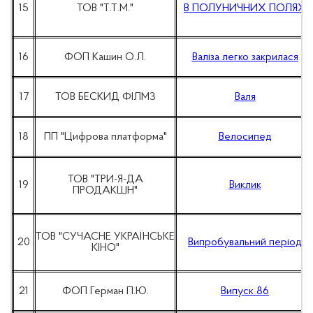
15
ТОВ "Т.Т.М."
В ПОЛУНИЧНИХ ПОЛЯХ
16
ФОП Кашин О.Л.
Валіза легко закрилася
17
ТОВ БЕСКИД ФІЛМЗ
Валя
18
ПП "Цифрова платформа"
Велосипед
ТОВ "ТРИ-Я-ДА
19
Виклик
ПРОДАКШН"
ТОВ "СУЧАСНЕ УКРАЇНСЬКЕ
20
Випробувальний період
КІНО"
21
ФОП Герман П.Ю.
Випуск 86