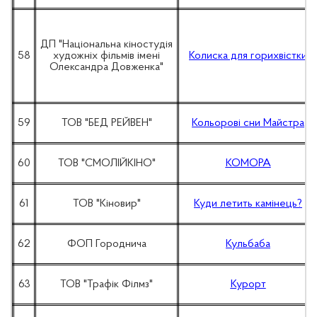
ДП "Національна кіностудія
58
художніх фільмів імені
Колиска для горихвістки
Олександра Довженка"
59
ТОВ "БЕД РЕЙВЕН"
Кольорові сни Майстра
60
ТОВ "СМОЛІЙКІНО"
КОМОРА
61
ТОВ "Кіновир"
Куди летить камінець?
62
ФОП Городнича
Кульбаба
63
ТОВ "Трафік Філмз"
Курорт