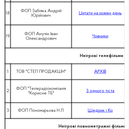
ФОП Забіяка Андрій
18
Цитати на кожен день
Юрійович
ФОП Анучін Іван
19
Човники
Олександрович
Неігрові телефільми
1
ТОВ "СТЕП ПРОДАКШН"
АРХІВ
ФОП "Телерадіокомпанія
2
З одного тіста
"Корисне ТБ"
3
ФОП Пономарьова Н.Л.
Щедрик і Ко
Неігрові повнометражні фільми