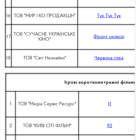
16
ТОВ "МИР І КО ПРОДАКШН"
Тук Тук Тук
ТОВ "СУЧАСНЕ УКРАЇНСЬКЕ
17
Фронт оклюзії
КІНО"
18
ТОВ "Світ Незнайки"
Червона гілка
Ігрові короткометражні фільми
1
ТОВ "Медіа Сервіс Ресурс"
11
2
ТОВ "КИЇВ СІТІ ФІЛЬМ"
93