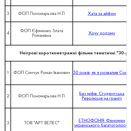
3
ФОП Пономарьова Н.Л.
Хата за айфон
ФОП Єфіменко Злата
4
Хочу додому
Романівна
Неігрові короткометражні фільми тематичні "30-рі
1
ФОП Синчук Роман Іванович
30 років, як я розвалив Союз
Без міфів. Студентська
2
ФОП Пономарьова Н.Л.
Революція на граніті
ЕТНОФОНІЯ. Феномен
3
ТОВ "АРТ ВЕЛЕС"
українського багатоголосся