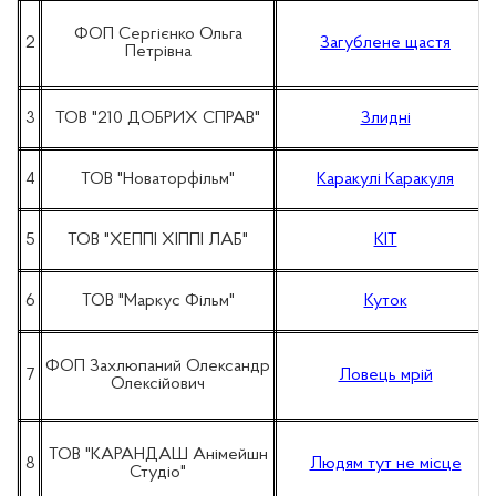
ФОП Сергієнко Ольга
2
Загублене щастя
Петрівна
3
ТОВ "210 ДОБРИХ СПРАВ"
Злидні
4
ТОВ "Новаторфільм"
Каракулі Каракуля
5
ТОВ "ХЕППІ ХІППІ ЛАБ"
КІТ
6
ТОВ "Маркус Фільм"
Куток
ФОП Захлюпаний Олександр
7
Ловець мрій
Олексійович
ТОВ "КАРАНДАШ Анімейшн
8
Людям тут не місце
Студіо"