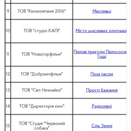
9
ТОВ "Кінокомпанія 2016"
Мисливці
10
ТОВ "студіо КАПІ"
Місто щасливих хлопчиків
Пилові пригоди Пилососика
11
ТОВ "Новаторфільм"
Гоші
12
ТОВ "Добранічфільм"
Поза часом
13
ТОВ "Світ Незнайки"
Прості бажання
14
ТОВ "Директорія кіно"
Радіолярії
ТОВ "Студія "Червоний
15
Сіль Землі
собака"