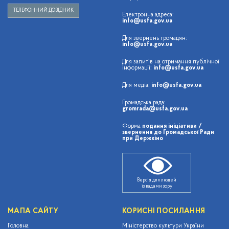
ТЕЛЕФОННИЙ ДОВІДНИК
Електронна адреса:
info@usfa.gov.ua
Для звернень громадян:
info@usfa.gov.ua
Для запитів на отримання публічної
інформації:
info@usfa.gov.ua
Для медіа:
info@usfa.gov.ua
Громадська рада:
gromrada@usfa.gov.ua
Форма
подання ініціативи /
звернення до Громадської Ради
при Держкіно
Версія для людей
із вадами зору
МАПА САЙТУ
КОРИСНІ ПОСИЛАННЯ
Головна
Міністерство культури України