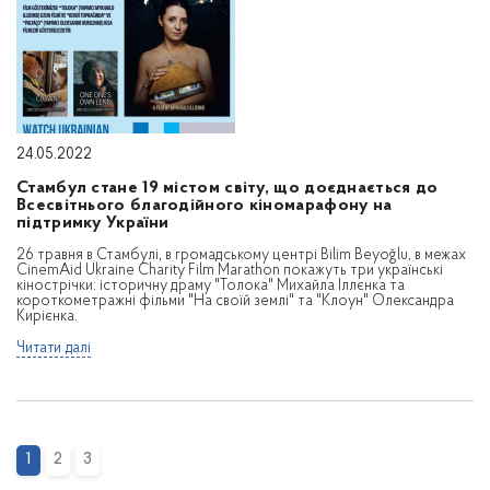
24.05.2022
Стамбул стане 19 містом світу, що доєднається до
Всесвітнього благодійного кіномарафону на
підтримку України
26 травня в Стамбулі, в громадському центрі Bilim Beyoğlu, в межах
CinemAid Ukraine Charity Film Marathon покажуть три українські
кінострічки: історичну драму "Толока" Михайла Іллєнка та
короткометражні фільми "На своїй землі" та "Клоун" Олександра
Кирієнка.
Читати далі
1
2
3