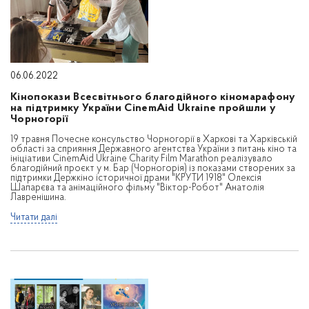
06.06.2022
Кінопокази Всесвітнього благодійного кіномарафону
на підтримку України CinemAid Ukraine пройшли у
Чорногорії
19 травня Почесне консульство Чорногорії в Харкові та Харківській
області за сприяння Державного агентства України з питань кіно та
ініціативи CinemAid Ukraine Charity Film Marathon реалізувало
благодійний проєкт у м. Бар (Чорногорія) із показами створених за
підтримки Держкіно історичної драми "КРУТИ 1918" Олексія
Шапарєва та анімаційного фільму "Віктор-Робот" Анатолія
Лавренішина.
Читати далі