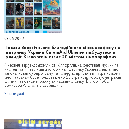
03.06.2022
Покази Всесвітнього благодійного кіномарафону на
підтримку України CinemAid Ukraine відбудуться в
Ірландії: Кіллорґлін стане 20 містом кіномарафону
4 червня, в ірландському місті Кіллорґлін, на фестивалі музики та
мистецтва K-Fest, який цьогоріч на підтримку України спеціально
започаткував кінопрограму та повністю присвятив її українському
кіно, глядачам буде представлено 23 українські короткометражні
фільми та повнометражну анімаційну стрічку "Віктор_Робот"
режисера Анатолія Лавренішина.
Читати далі