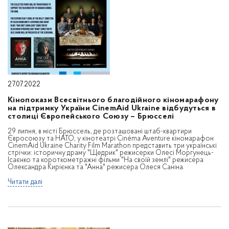
27.07.2022
Кінопокази Всесвітнього благодійного кіномарафону
на підтримку України CinemAid Ukraine відбудуться в
столиці Європейського Союзу – Брюсселі
29 липня, в місті Брюссель, де розташовані штаб-квартири
Євросоюзу та НАТО, у кінотеатрі Cinéma Aventure кіномарафон
CinemAid Ukraine Charity Film Marathon представить три українські
стрічки: історичну драму "Щедрик" режисерки Олесі Моргунець-
Ісаєнко та короткометражні фільми "На своїй землі" режисера
Олександра Кирієнка та "Анна" режисера Олеся Саніна.
Читати далі