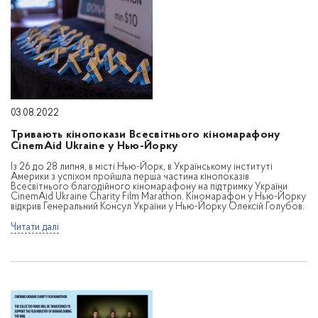
03.08.2022
Тривають кінопокази Всесвітнього кіномарафону
CinemAid Ukraine у Нью-Йорку
Із 26 до 28 липня, в місті Нью-Йорк, в Українському інституті
Америки з успіхом пройшла перша частина кінопоказів
Всесвітнього благодійного кіномарафону на підтримку України
CinemAid Ukraine Charity Film Marathon. Кіномарафон у Нью-Йорку
відкрив Генеральний Консул України у Нью-Йорку Олексій Голубов.
Читати далі