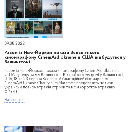
09.08.2022
Разом із Нью-Йорком покази Всесвітнього
кіномарафону CinemAid Ukraine в США відбудуться у
Вашингтоні
Разом із Нью-Йорком покази кіномарафону CinemAid Ukraine в
США відбудуться у Вашингтоні. В Українському домі у Вашингтоні,
11, 16, 18 та 23 серпня Всесвітній благодійний кіномарафон
CinemAid Ukraine Charity Film Marathon представить чотири
українські повнометражні стрічки та вісім короткометражних
фільмів.
Читати далі