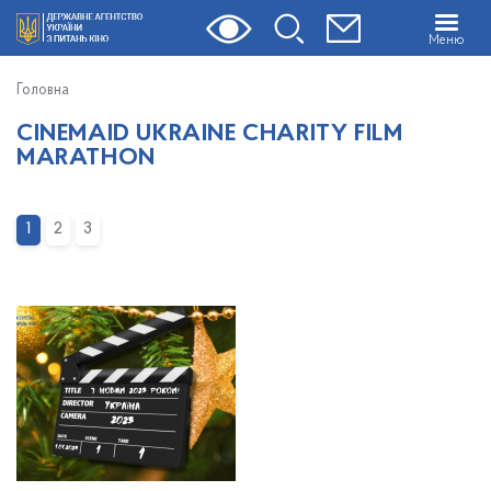
Меню
Головна
CINEMAID UKRAINE CHARITY FILM
MARATHON
1
2
3