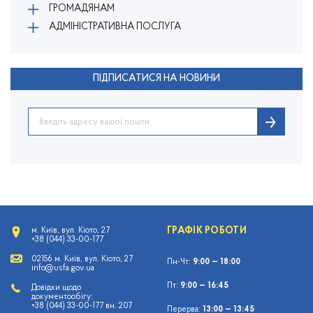
ГРОМАДЯНАМ
АДМІНІСТРАТИВНА ПОСЛУГА
ПІДПИСАТИСЯ НА НОВИНИ
ГРАФІК РОБОТИ
м. Київ, вул. Кіото, 27
+38 (044) 33-00-177
02156 м. Київ, вул. Кіото, 27
Пн-Чт:
9:00 — 18:00
info@usfa.gov.ua
Пт:
9:00 — 16:45
Довідки щодо
документообігу:
+38 (044) 33-00-177 вн. 207
Перерва:
13:00 — 13:45