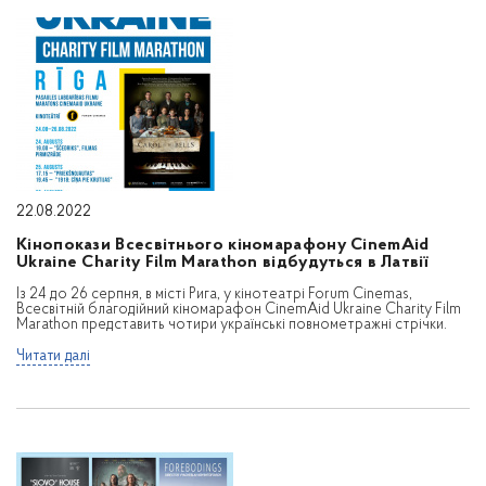
22.08.2022
Кінопокази Всесвітнього кіномарафону CinemAid
Ukraine Charity Film Marathon відбудуться в Латвії
Із 24 до 26 серпня, в місті Рига, у кінотеатрі Forum Cinemas,
Всесвітній благодійний кіномарафон CinemAid Ukraine Charity Film
Marathon представить чотири українські повнометражні стрічки.
Читати далі