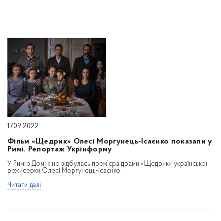
17.09.2022
Фільм «Щедрик» Олесі Моргунець-Ісаєнко показали у
Римі. Репортаж Укрінформу
У Римі в Домі кіно відбулась прем’єра драми «Щедрик» української
режисерки Олесі Моргунець-Ісаєнко.
Читати далі