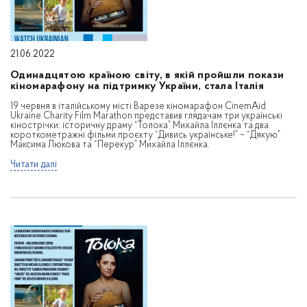
21.06.2022
Одинадцятою країною світу, в якій пройшли покази
кіномарафону на підтримку України, стала Італія
19 червня в італійському місті Варезе кіномарафон CinemAid
Ukraine Charity Film Marathon представив глядачам три українські
кінострічки: історичну драму “Толока” Михайла Іллєнка та два
короткометражні фільми проєкту “Дивись українське!” – “Дякую”
Максима Люкова та “Перекур” Михайла Іллєнка.
Читати далі