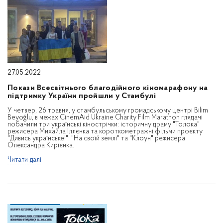
27.05.2022
Покази Всесвітнього благодійного кіномарафону на
підтримку України пройшли у Стамбулі
У четвер, 26 травня, у стамбульському громадському центрі Bilim
Beyoğlu, в межах CinemAid Ukraine Charity Film Marathon глядачі
побачили три українські кінострічки: історичну драму "Толока"
режисера Михайла Іллєнка та короткометражні фільми проєкту
"Дивись українське!": "На своїй землі" та "Клоун" режисера
Олександра Кирієнка.
Читати далі