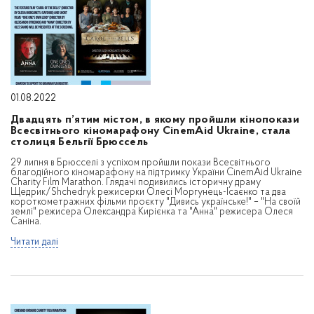
01.08.2022
Двадцять п’ятим містом, в якому пройшли кінопокази
Всесвітнього кіномарафону CinemAid Ukraine, стала
столиця Бельгії Брюссель
29 липня в Брюсселі з успіхом пройшли покази Всесвітнього
благодійного кіномарафону на підтримку України CinemAid Ukraine
Charity Film Marathon. Глядачі подивились історичну драму
Щедрик/Shchedryk режисерки Олесі Моргунець-Ісаєнко та два
короткометражних фільми проєкту "Дивись українське!" – "На своїй
землі" режисера Олександра Кирієнка та "Анна" режисера Олеся
Саніна.
Читати далі