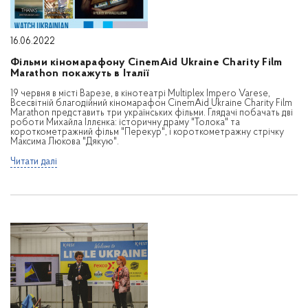
16.06.2022
Фільми кіномарафону CinemAid Ukraine Charity Film
Marathon покажуть в Італії
19 червня в місті Варезе, в кінотеатрі Multiplex Impero Varese,
Всесвітній благодійний кіномарафон CinemAid Ukraine Charity Film
Marathon представить три українських фільми. Глядачі побачать дві
роботи Михайла Іллєнка: історичну драму "Толока" та
короткометражний фільм "Перекур", і короткометражну стрічку
Максима Люкова "Дякую".
Читати далі