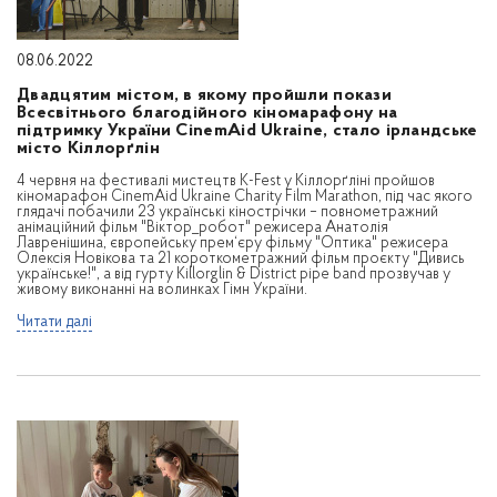
08.06.2022
Двадцятим містом, в якому пройшли покази
Всесвітнього благодійного кіномарафону на
підтримку України CinemAid Ukraine, стало ірландське
місто Кіллорґлін
4 червня на фестивалі мистецтв K-Fest у Кіллорґліні пройшов
кіномарафон CinemAid Ukraine Charity Film Marathon, під час якого
глядачі побачили 23 українські кінострічки – повнометражний
анімаційний фільм "Віктор_робот" режисера Анатолія
Лавренішина, європейську прем‘єру фільму "Оптика" режисера
Олексія Новікова та 21 короткометражний фільм проєкту "Дивись
українське!", а від гурту Killorglin & District pipe band прозвучав у
живому виконанні на волинках Гімн України.
Читати далі