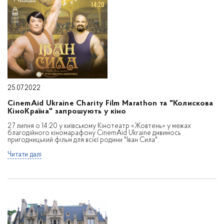
25.07.2022
CinemAid Ukraine Charity Film Marathon та "Колискова
КіноКраїна" запрошують у кіно
27 липня о 14:20 у київському Кінотеатр «Жовтень» у межах
благодійного кіномарафону CinemAid Ukraine дивимось
пригодницький фільм для всієї родини "Іван Сила".
Читати далі