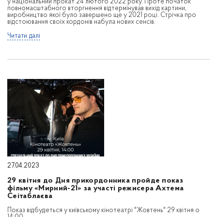
у національний прокат 24 лютого 2022 року. Проте початок
повномасштабного вторгнення відтермінував вихід картини,
виробництво якої було завершено ще у 2021 році. Стрічка про
відстоювання своїх кордонів набула нових сенсів.
Читати далі
27.04.2023
29 квітня до Дня прикордонника пройде показ
фільму «Мирний-21» за участі режисера Ахтема
Сеітаблаєва
Показ відбудеться у київському кінотеатрі "Жовтень" 29 квітня о