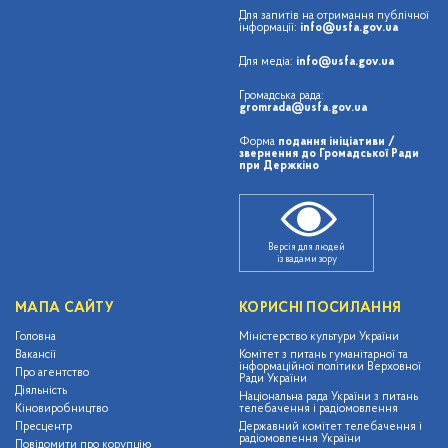
Для запитів на отримання публічної
інформації:
info@usfa.gov.ua
Для медіа:
info@usfa.gov.ua
Громадська рада:
gromrada@usfa.gov.ua
Форма
подання ініціативи /
звернення до Громадської Ради
при Держкіно
Версія для людей
із вадами зору
МАПА САЙТУ
КОРИСНІ ПОСИЛАННЯ
Головна
Міністерство культури України
Вакансії
Комітет з питань гуманітарної та
інформаційної політики Верховної
Про агентство
Ради України
Діяльність
Національна рада України з питань
Кіновиробництво
телебачення і радіомовлення
Пресцентр
Державний комітет телебачення і
радіомовлення України
Повідомити про корупцію