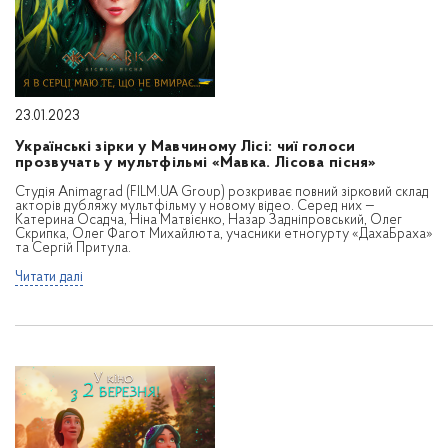
23.01.2023
Українські зірки у Мавчиному Лісі: чиї голоси
прозвучать у мультфільмі «Мавка. Лісова пісня»
Студія Animagrad (FILM.UA Group) розкриває повний зірковий склад
акторів дубляжу мультфільму у новому відео. Серед них —
Катерина Осадча, Ніна Матвієнко, Назар Задніпровський, Олег
Скрипка, Олег Фагот Михайлюта, учасники етногурту «ДахаБраха»
та Сергій Притула.
Читати далі