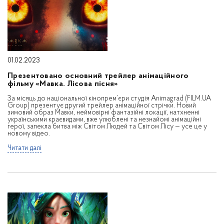
01.02.2023
Презентовано основний трейлер анімаційного
фільму «Мавка. Лісова пісня»
За місяць до національної кінопрем’єри студія Animagrad (FILM.UA
Group) презентує другий трейлер анімаційної стрічки. Новий
зимовий образ Мавки, неймовірні фантазійні локації, натхненні
українськими краєвидами, вже улюблені та незнайомі анімаційні
герої, запекла битва між Світом Людей та Світом Лісу — усе це у
новому відео.
Читати далі