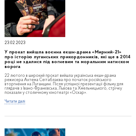
23.02.2023
У прокат вийшла воєнна екшн-драма «Мирний-21»
про історію луганських прикордонників, які ще в 2014
році не здалися під вогневим та моральним натиском
ворога
22 лютого в широкий прокат вийшла українська екшн-драма
режисера Ахтема Сеітаблаєва про початок російського
вторгнення на Луганщині. Після успішної презентації фільму для
глядачів з Івано-Франківська, Львова та Хмельницького, стрічку
показали у столичному кінотеатрі «Оскар».
Читати далі