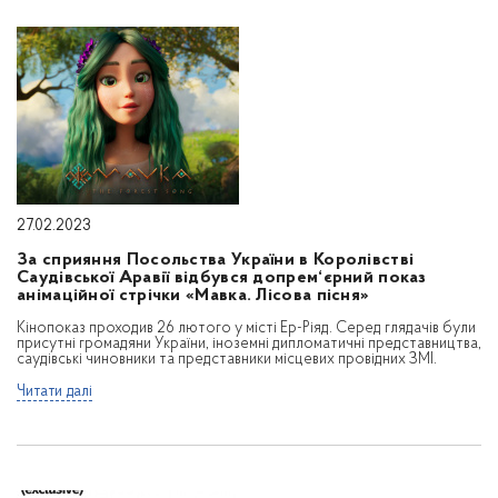
27.02.2023
За сприяння Посольства України в Королівстві
Саудівської Аравії відбувся допрем‘єрний показ
анімаційної стрічки «Мавка. Лісова пісня»
Кінопоказ проходив 26 лютого у місті Ер-Ріяд. Серед глядачів були
присутні громадяни України, іноземні дипломатичні представництва,
саудівські чиновники та представники місцевих провідних ЗМІ.
Читати далі