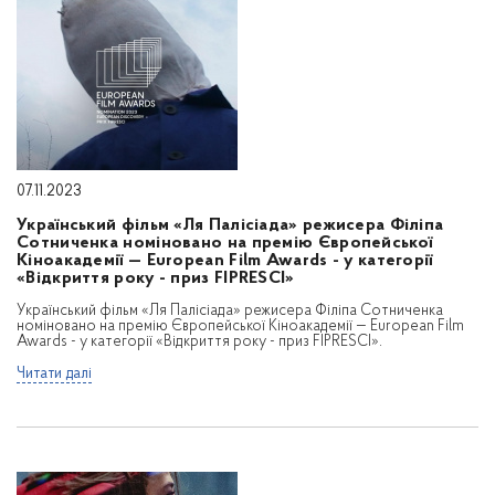
07.11.2023
Український фільм «Ля Палісіада» режисера Філіпа
Сотниченка номіновано на премію Європейської
Кіноакадемії — European Film Awards - у категорії
«Відкриття року - приз FIPRESCI»
Український фільм «Ля Палісіада» режисера Філіпа Сотниченка
номіновано на премію Європейської Кіноакадемії — European Film
Awards - у категорії «Відкриття року - приз FIPRESCI».
Читати далі