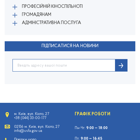
ПРОФЕСІЙНІЙ КІНОСПІЛЬНОТІ
ГРОМАДЯНАМ
АДМІНІСТРАТИВНА ПОСЛУГА
ПІДПИСАТИСЯ НА НОВИНИ
ГРАФІК РОБОТИ
м. Київ, вул. Кіото, 27
+38 (044) 33-00-177
02156 м. Київ, вул. Кіото, 27
Пн-Чт:
9:00 — 18:00
info@usfa.gov.ua
Пт:
9:00 — 16:45
Довідки щодо