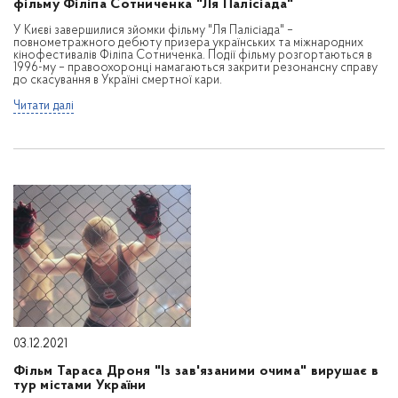
фільму Філіпа Сотниченка "Ля Палісіада"
У Києві завершилися зйомки фільму "Ля Палісіада" –
повнометражного дебюту призера українських та міжнародних
кінофестивалів Філіпа Сотниченка. Події фільму розгортаються в
1996-му – правоохоронці намагаються закрити резонансну справу
до скасування в Україні смертної кари.
Читати далі
03.12.2021
Фільм Тараса Дроня "Із зав'язаними очима" вирушає в
тур містами України