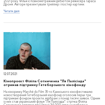
2021 року. Фільм є повнометражним дебютом режисера Тараса
Дроня. Автори презентували трейлер і постер картини.
Читати далі
12.07.2021
Кінопроєкт Філіпа Сотниченка "Ля Палісіада"
отримав підтримку Гетеборзького кінофонду
На кіноринку Marché du Film 74-го Каннського кінофестивалю
новостворений Гетеборзький кінофонд оголосив перші три
підтримані фондом проєкти, відібрані з понад тисячі заявок. Одним
із них став український фільм "Ля Палісіада": стрічка Філіпа