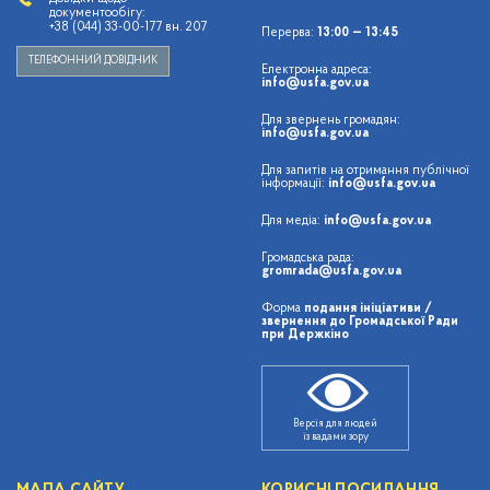
документообігу:
+38 (044) 33-00-177 вн. 207
Перерва:
13:00 — 13:45
ТЕЛЕФОННИЙ ДОВІДНИК
Електронна адреса:
info@usfa.gov.ua
Для звернень громадян:
info@usfa.gov.ua
Для запитів на отримання публічної
інформації:
info@usfa.gov.ua
Для медіа:
info@usfa.gov.ua
Громадська рада:
gromrada@usfa.gov.ua
Форма
подання ініціативи /
звернення до Громадської Ради
при Держкіно
Версія для людей
із вадами зору