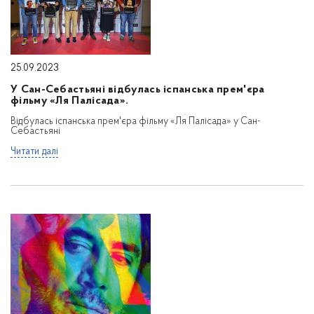
25.09.2023
У Сан-Себастьяні відбулась іспанська прем'єра
фільму «Ля Палісада».
Відбулась іспанська прем'єра фільму «Ля Палісада» у Сан-
Себастьяні
Читати далі