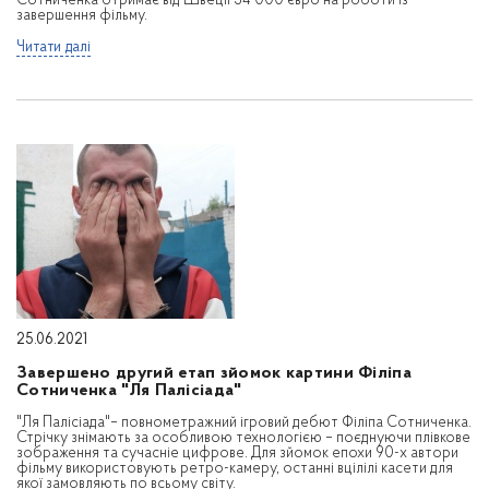
Сотниченка отримає від Швеції 34 000 євро на роботи із
завершення фільму.
Читати далі
25.06.2021
Завершено другий етап зйомок картини Філіпа
Сотниченка "Ля Палісіада"
"Ля Палісіада"– повнометражний ігровий дебют Філіпа Сотниченка.
Стрічку знімають за особливою технологією – поєднуючи плівкове
зображення та сучасніе цифрове. Для зйомок епохи 90-х автори
фільму використовують ретро-камеру, останні вцілілі касети для
якої замовляють по всьому світу.