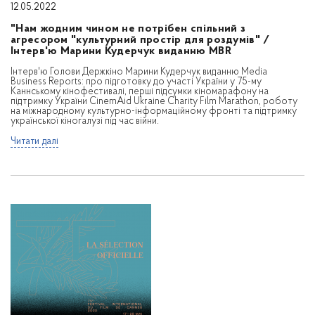
12.05.2022
"Нам жодним чином не потрібен спільний з
агресором "культурний простір для роздумів" /
Інтерв'ю Марини Кудерчук виданню MBR
Інтерв'ю Голови Держкіно Марини Кудерчук виданню Media
Business Reports: про підготовку до участі України у 75-му
Каннському кінофестивалі, перші підсумки кіномарафону на
підтримку України CinemAid Ukraine Charity Film Marathon, роботу
на міжнародному культурно-інформаційному фронті та підтримку
української кіногалузі під час війни.
Читати далі