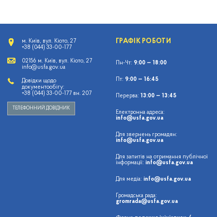
ГРАФІК РОБОТИ
м. Київ, вул. Кіото, 27
+38 (044) 33-00-177
02156 м. Київ, вул. Кіото, 27
Пн-Чт:
9:00 — 18:00
info@usfa.gov.ua
Пт:
9:00 — 16:45
Довідки щодо
документообігу:
+38 (044) 33-00-177 вн. 207
Перерва:
13:00 — 13:45
ТЕЛЕФОННИЙ ДОВІДНИК
Електронна адреса:
info@usfa.gov.ua
Для звернень громадян:
info@usfa.gov.ua
Для запитів на отримання публічної
інформації:
info@usfa.gov.ua
Для медіа:
info@usfa.gov.ua
Громадська рада:
gromrada@usfa.gov.ua