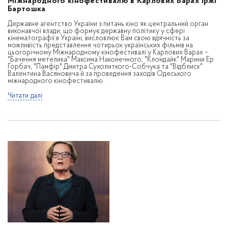
Міжнародного кінофестивалю в Карлових Варах Іржі
Бартошка
Державне агентство України з питань кіно як центральний орган
виконавчої влади, що формує державну політику у сфері
кінематографії в Україні, висловлює Вам свою вдячність за
можливість представлення чотирьох українських фільмів на
цьогорічному Міжнародному кінофестивалі у Карлових Варах –
"Бачення метелика" Максима Наконечного, "Клондайк" Марини Ер
Горбач, "Памфір" Дмитра Сухолиткого-Собчука та "Відблиск"
Валентина Васяновича й за проведення заходів Одеського
міжнародного кінофестивалю.
Читати далі