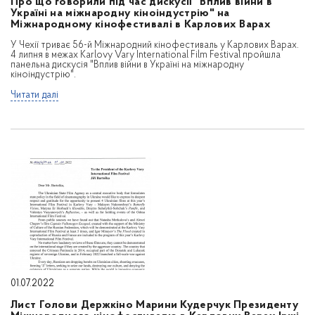
Про що говорили під час дискусії "Вплив війни в
Україні на міжнародну кіноіндустрію" на
Міжнародному кінофестивалі в Карлових Варах
У Чехії триває 56-й Міжнародний кінофестиваль у Карлових Варах.
4 липня в межах Karlovy Vary International Film Festival пройшла
панельна дискусія "Вплив війни в Україні на міжнародну
кіноіндустрію".
Читати далі
01.07.2022
Лист Голови Держкіно Марини Кудерчук Президенту