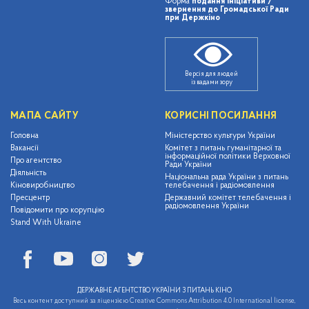
Форма
подання ініціативи /
звернення до Громадської Ради
при Держкіно
Версія для людей
із вадами зору
МАПА САЙТУ
КОРИСНІ ПОСИЛАННЯ
Головна
Міністерство культури України
Вакансії
Комітет з питань гуманітарної та
інформаційної політики Верховної
Про агентство
Ради України
Діяльність
Національна рада України з питань
Кіновиробництво
телебачення і радіомовлення
Пресцентр
Державний комітет телебачення і
радіомовлення України
Повідомити про корупцію
Stand With Ukraine
ДЕРЖАВНЕ АГЕНТСТВО УКРАЇНИ З ПИТАНЬ КІНО
Весь контент доступний за ліцензією Creative Commons Attribution 4.0 International license,