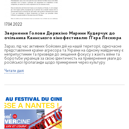
17.04.2022
Звернення Голови Держкіно Марини Кудерчук до
очільника Каннського кінофестивалю П’єра Лескюра
Зараз, під час активних бойових дій на нашій території, одночасне
представлення країни-агресора та України на одному майданчику є
неприпустимим та призведе до зміщення фокусу з жахіть війни та
боротьби українців за свою ідентичність на привернення уваги до
російської пропаганди щодо примирення через культуру.
Читати далі