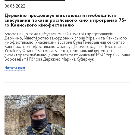
06.05.2022
Держкіно продовжує відстоювати необхідність
скасування показів російського кіно в програмах 75-
го Каннського кінофестивалю
Вчора на цю тему відбулась онлайн-зустріч представників
Держкіно, Міністерство закордонних справ України та Каннського
кінофестивалю. Учасниками зустрічі були Генеральний секретар
Каннського кінофестивалю Франсуа Дерусо, радник Посольства
України у Франції Вікторія Гуленко, генеральний директор
директорату публічної дипломатії та комунікацій МЗС України Ірина
Боровець та Голова Держкіно Марина Кудерчук.
Читати далі