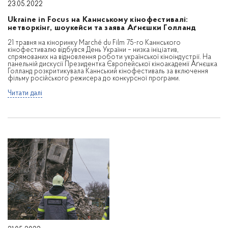
23.05.2022
Ukraine in Focus на Каннському кінофестивалі:
нетворкінг, шоукейси та заява Аґнєшки Голланд
21 травня на кіноринку Marché du Film 75-го Каннського
кінофестивалю відбувся День України – низка ініціатив,
спрямованих на відновлення роботи української кіноіндустрії. На
панельній дискусії Президентка Європейської кіноакадемії Аґнєшка
Голланд розкритикувала Каннський кінофестиваль за включення
фільму російського режисера до конкурсної програми.
Читати далі