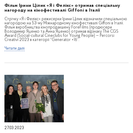
Фільм Ірини Цілик «Я і Фелікс» отримав спеціальну
нагороду на кінофестивалі Giffoni в Італії
Стрічку «Я і Фелікс» режисерки Ірини Цілик відзначили спеціальною
нагородою на 53-му Міжнародному кінофестивалі Giffoni в Італії.
Фільм виробництва кінопродакшену ForeFilms (продюсери
Володимир Яценко та Анна Яценко) отримав відзнаку The CGS
Award (Social-cultural Cineclubs for Young People) — Percorsi
Creativi 2023 в категорії “Generator +16”.
Читати далі
27.03.2023