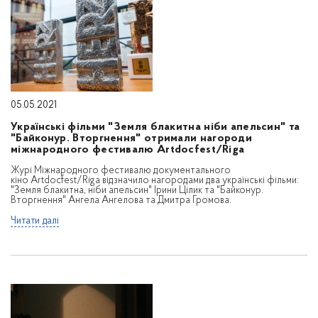
05.05.2021
Українські фільми "Земля блакитна ніби апельсин" та
"Байконур. Вторгнення" отримали нагороди
міжнародного фестивалю Artdocfest/Riga
Журі Міжнародного фестивалю документального
кіно Artdocfest/Riga відзначило нагородами два українські фільми:
"Земля блакитна, ніби апельсин" Ірини Цілик та "Байконур.
Вторгнення" Ангела Ангелова та Дмитра Громова.
Читати далі