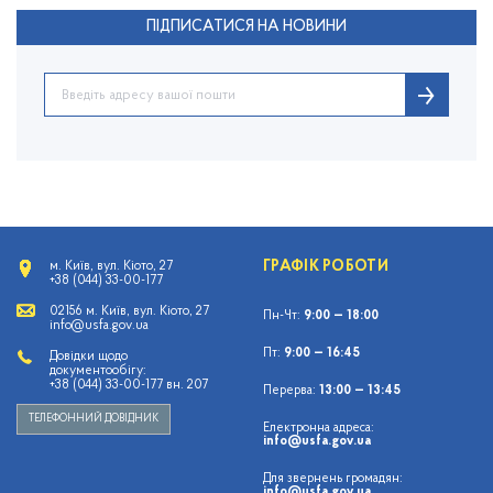
ПІДПИСАТИСЯ НА НОВИНИ
ГРАФІК РОБОТИ
м. Київ, вул. Кіото, 27
+38 (044) 33-00-177
02156 м. Київ, вул. Кіото, 27
Пн-Чт:
9:00 — 18:00
info@usfa.gov.ua
Пт:
9:00 — 16:45
Довідки щодо
документообігу:
+38 (044) 33-00-177 вн. 207
Перерва:
13:00 — 13:45
ТЕЛЕФОННИЙ ДОВІДНИК
Електронна адреса:
info@usfa.gov.ua
Для звернень громадян:
info@usfa.gov.ua