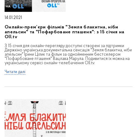
14.01.2021
Онлайн-прем’єри фільмів "Земля блакитна, ніби
апельсин" та "Пофарбоване пташеня": з 15 січня на
Oll.tv
З 15 січня для онлайн-перегляду доступні створені за підтримки
Держкіно українська документальна сенсація "Земля блакитна, ніби
апельсин" Ірини Цілик та фільм за однойменним бестселером
"Пофарбоване пташеня" Вацлава Марула. Подивитися їх можна на
українському сервісі онлайн-телебачення Oll.tv.
Читати далі