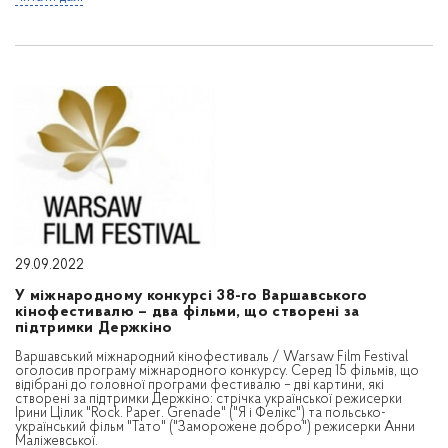
29.09.2022
У міжнародному конкурсі 38-го Варшавського
кінофестивалю – два фільми, що створені за
підтримки Держкіно
Варшавський міжнародний кінофестиваль / Warsaw Film Festival
оголосив програму міжнародного конкурсу. Серед 15 фільмів, що
відібрані до головної програми фестивалю – дві картини, які
створені за підтримки Держкіно: стрічка української режисерки
Ірини Цілик "Rock. Paper. Grenade" ("Я і Фелікс") та польсько-
український фільм "Тато" ("Заморожене добро") режисерки Анни
Маліжевської.