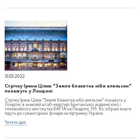
31.03.2022
Стрічку Ірини Цілик "Земля блакитна ніби апельсин"
покажуть у Лондоні
Стрічку Ірини Цілик "Земля блакитна ніби апельсин" покажуть у
Лондоні, в знаковій штаб-квартирі Британської академії кіно і
телевізійного мистецтва BAFTA на Пікаділлі, 195. Всі зібрані кошти
підуть до гуманітарних фондів на підтримку України.
Читати далі