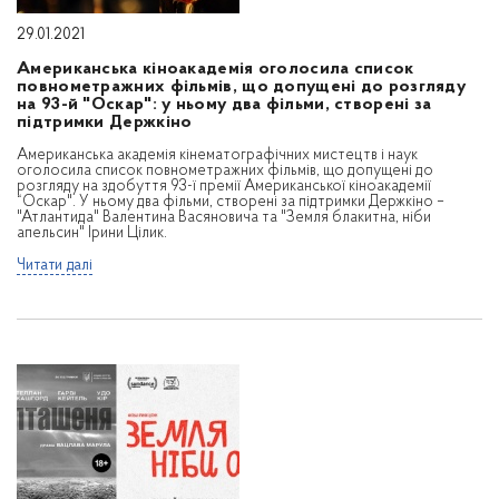
29.01.2021
Американська кіноакадемія оголосила список
повнометражних фільмів, що допущені до розгляду
на 93-й "Оскар": у ньому два фільми, створені за
підтримки Держкіно
Американська академія кінематографічних мистецтв і наук
оголосила список повнометражних фільмів, що допущені до
розгляду на здобуття 93-ї премії Американської кіноакадемії
“Оскар". У ньому два фільми, створені за підтримки Держкіно –
"Атлантида" Валентина Васяновича та "Земля блакитна, ніби
апельсин" Ірини Цілик.
Читати далі