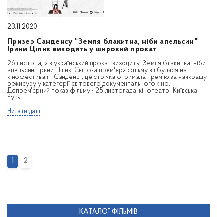
23.11.2020
Призер Санденсу "Земля блакитна, ніби апельсин"
Ірини Цілик виходить у широкий прокат
26 листопада в український прокат виходить "Земля блакитна, ніби
апельсин" Ірини Цілик. Світова прем'єра фільму відбулася на
кінофестивалі "Санденс", де стрічка отримала премію за найкращу
режисуру у категорії світового документального кіно.
Допрем'єрний показ фільму - 25 листопада, кінотеатр "Київська
Русь"
Читати далі
1
2
КАТАЛОГ ФІЛЬМІВ