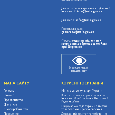
Для запитів на отримання публічної
інформації:
info@usfa.gov.ua
Для медіа:
info@usfa.gov.ua
Громадська рада:
gromrada@usfa.gov.ua
Форма
подання ініціативи /
звернення до Громадської Ради
при Держкіно
Версія для людей
із вадами зору
МАПА САЙТУ
КОРИСНІ ПОСИЛАННЯ
Головна
Міністерство культури України
Вакансії
Комітет з питань гуманітарної та
інформаційної політики Верховної
Про агентство
Ради України
Діяльність
Національна рада України з питань
Кіновиробництво
телебачення і радіомовлення
Пресцентр
Державний комітет телебачення і