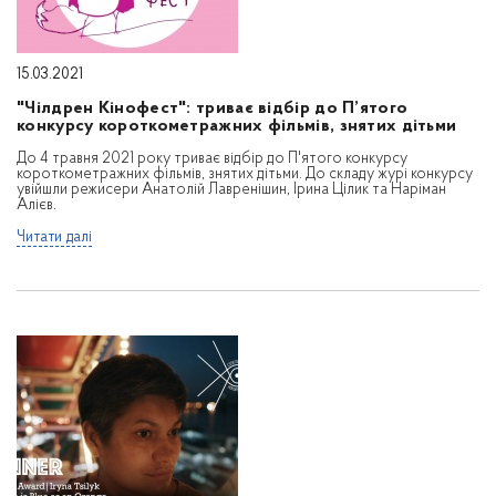
15.03.2021
"Чілдрен Кінофест": триває відбір до П’ятого
конкурсу короткометражних фільмів, знятих дітьми
До 4 травня 2021 року триває відбір до П'ятого конкурсу
короткометражних фільмів, знятих дітьми. До складу журі конкурсу
увійшли режисери Анатолій Лавренішин, Ірина Цілик та Наріман
Алієв.
Читати далі