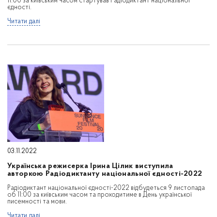
11:00 за київським часом стартував Радіодиктант національної
єдності.
Читати далі
03.11.2022
Українська режисерка Ірина Цілик виступила
авторкою Радіодиктанту національної єдності-2022
Радіодиктант національної єдності-2022 відбудеться 9 листопада
об 11:00 за київським часом та проходитиме в День української
писемності та мови.
Читати далі