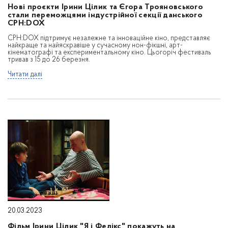
Нові проєкти Ірини Цілик та Єгора Трояновського
стали переможцями індустрійної секції данського
CPH:DOX
CPH:DOX підтримує незалежне та інноваційне кіно, представляє
найкраще та найяскравіше у сучасному нон-фікшні, арт-
кінематографі та експериментальному кіно. Цьогоріч фестиваль
тривав з 15 до 26 березня.
Читати далі
20.03.2023
Фільм Ірини Цілик "Я і Фелікс" покажуть на