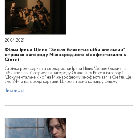
20.04.2021
Фільм Ірини Цілик "Земля блакитна ніби апельсин"
отримав нагороду Міжнародного кінофестивалю в
Сіетлі
Стрічка режисерки та сценаристки Ірини Цілик "Земля блакитна,
ніби апельсин" отримала нагороду Grand Jury Prize в категорії
"Документальне кіно" на Міжнародному кінофестивалі в Сіетлі. Це
вже 24-та нагорода картини. Щиро вітаємо команду фільму!
Читати далі