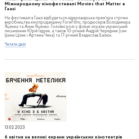
Міжнародному кінофестивалі Movies that Matter в
Гаазі
На фестивалі в Гаазі відбудеться нідерландська прем'єра стрічки
виробництва кінопродакшену ForeFilms, продюсерів Володимира
Яценка та Анни Яценко. Головні ролі у фільмі зіграли український
письменник Юрій Іздрик, а також 10-річний Андрій Чередник (син
Ірини Цілик і Артема Чеха) та 17-річний Владислав Балюк.
Читати далі
13.02.2023
6 квітня на великі екрани українських кінотеатрів